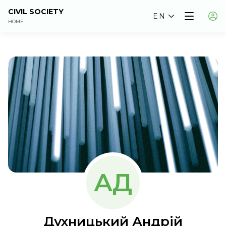
CIVIL SOCIETY
EN
HOME
АД
Духницький Андрій