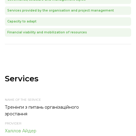
Services provided by the organisation and project management
Capacity to adapt
Financial viability and mobilization of resources
Services
NAME
PROVIDER
SERVICE
TYPE OF
OF THE
TOPIC
SERVICE
SERVICE
Тренінги з питань організаційного
зростання
Халілов Айдер