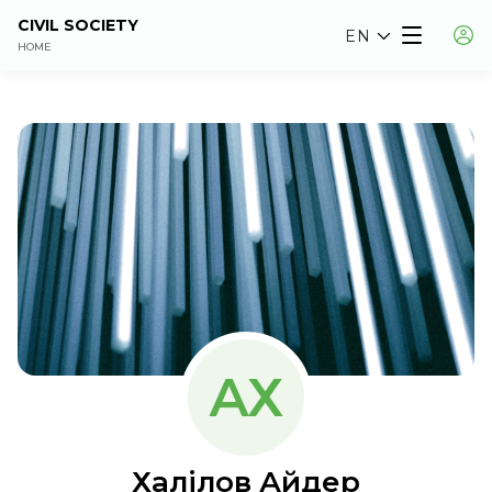
CIVIL SOCIETY
EN
HOME
АХ
Халілов Айдер