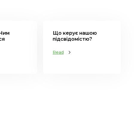
 Чим
Що керує нашою
ся
підсвідомістю?
Read