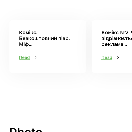
Комікс.
Комікс №2.
Безкоштовний піар.
відрізняєть
Міф...
реклама...
Read
Read