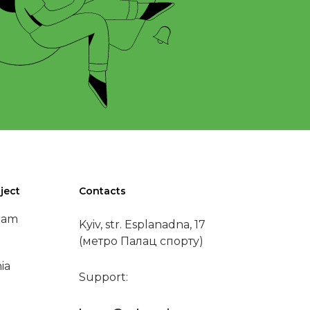
ject
Contacts
eam
Kyiv, str. Esplanadna, 17
(метро Палац спорту)
ia
Support: