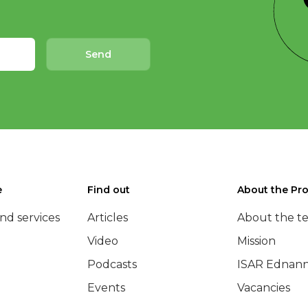
Send
e
Find out
About the Pro
nd services
Articles
About the t
Video
Mission
Podcasts
ISAR Ednann
Events
Vacancies