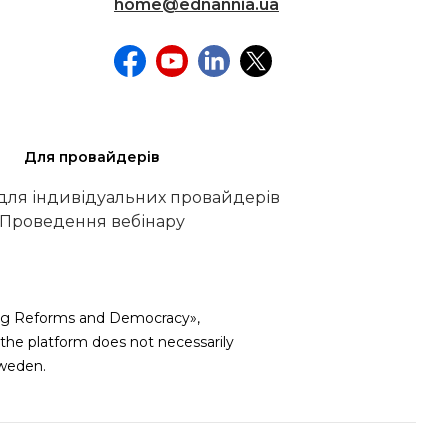
home@ednannia.ua
Для провайдерів
 для індивідуальних провайдерів
Проведення вебінару
iving Reforms and Democracy»,
he platform does not necessarily
weden.