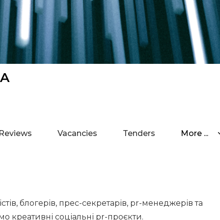
UA
Reviews
Vacancies
Tenders
More ...
стів, блогерів, прес-секретарів, pr-менеджерів та
мо креативні соціальні pr-проєкти.