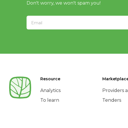
Don't worry, we won't spam you!
Resource
Marketplac
Analytics
Providers a
To learn
Tenders