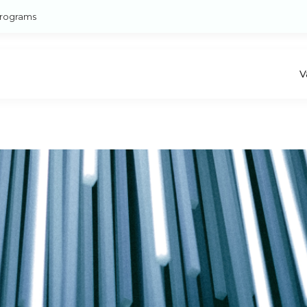
rograms
V