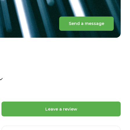
Send a message
Leave a review