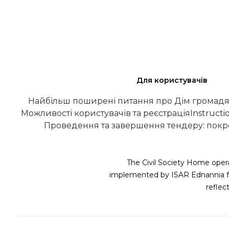
Для користувачів
Найбільш поширені питання про Дім громадя
Можливості користувачів та реєстрація
Instructi
Проведення та завершення тендеру: покро
The Civil Society Home opera
implemented by ISAR Ednannia fu
refle