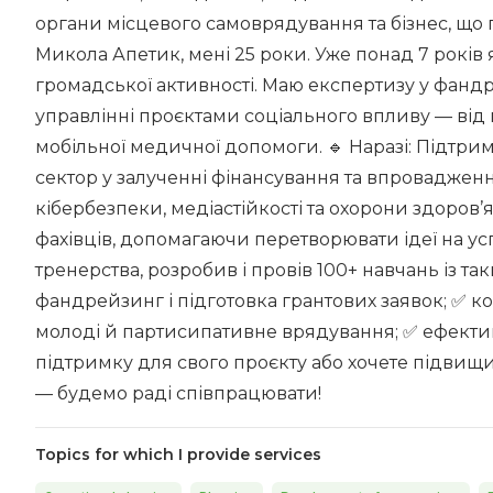
органи місцевого самоврядування та бізнес, що
Микола Апетик, мені 25 роки. Уже понад 7 років 
громадської активності. Маю експертизу у фандр
управлінні проєктами соціального впливу — від 
мобільної медичної допомоги. 🔹 Наразі: Підтри
сектор у залученні фінансування та впроваджен
кібербезпеки, медіастійкості та охорони здоров’
фахівців, допомагаючи перетворювати ідеї на ус
тренерства, розробив і провів 100+ навчань із та
фандрейзинг і підготовка грантових заявок; ✅ ко
молоді й партисипативне врядування; ✅ ефектив
підтримку для свого проєкту або хочете підви
— будемо раді співпрацювати!
Topics for which I provide services