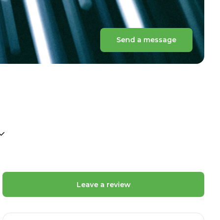
Send a message
Leave a review