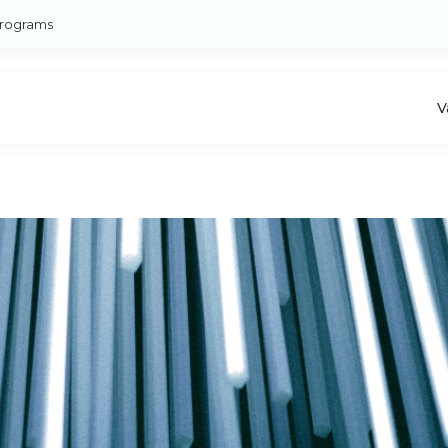
rograms
V