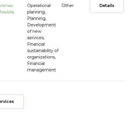
Апетик
Operational
Other
Details
Микола
planning,
Planning,
Development
of new
services,
Financial
sustainability of
organizations,
Financial
management
ervices