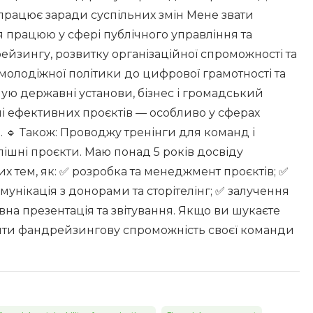
 працює заради суспільних змін Мене звати
я працюю у сфері публічного управління та
ейзингу, розвитку організаційної спроможності та
молодіжної політики до цифрової грамотності та
мую державні установи, бізнес і громадський
ні ефективних проєктів — особливо у сферах
я. 🔹 Також: Проводжу тренінги для команд і
пішні проєкти. Маю понад 5 років досвіду
ких тем, як: ✅ розробка та менеджмент проєктів; ✅
мунікація з донорами та сторітелінг; ✅ залучення
на презентація та звітування. Якщо ви шукаєте
щити фандрейзингову спроможність своєї команди