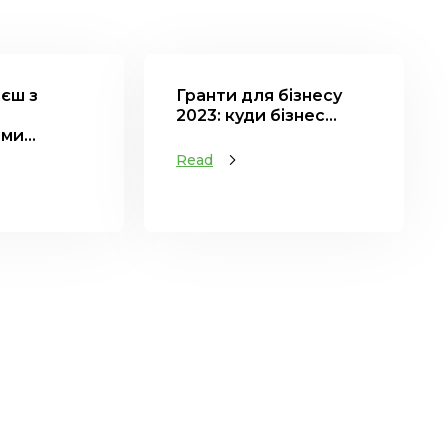
єш з
Гранти для бізнесу
2023: куди бізнес...
и...
Read