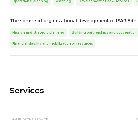
Operational planning
Planning
Development of new services
The sphere of organizational development of ISAR Edn
Mission and strategic planning
Building partnerships and cooperation
Financial viability and mobilization of resources
Services
NAME OF THE SERVICE
P