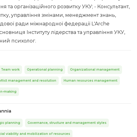
я та організаційного розвитку УКУ; - Консультант,
итку, управління змінами, менеджмент знань,
ядової ради міжнародної федерації L'Arche
 Засновниця Інституту лідерства та управління УКУ,
чний психолог.
Team work
Operational planning
Organizational management
flict management and resolution
Human resources management
on-making
annia
gic planning
Governance, structure and management styles
ial viability and mobilization of resources