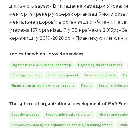
діяльність зараз: - Викладачка кафедри Управлінн
ментор та тренер у сферах організаційного розв
ментальне здоров’я в організаціях; - Члени Нагл
(мережа 167 організацій у 38 країнах) з 2015р.; -
керівниця у 2010-2020рр. - Практикуючий кліні
Topics for which I provide services
Organizational culture and leadership
Psychological consultations
Strategic planning
Time management
Crisis management
Con
Financial sustainability of organizations
Rating
Search and decisi
The sphere of organizational development of ISAR Edn
Capacity to adapt
Security (physical and digital)
Mission and strate
Services provided by the organisation and project management
Financ