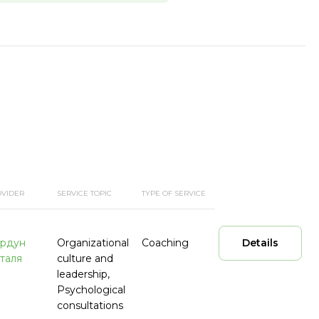
OVIDER
SERVICE TOPIC
TYPE OF SERVICE
рдун
Organizational
Coaching
Details
таля
culture and
leadership,
Psychological
consultations