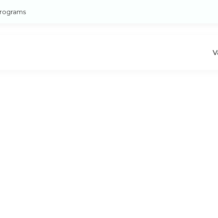
rograms
V