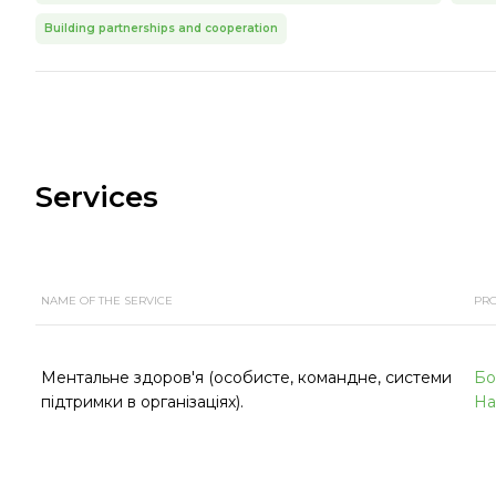
Building partnerships and cooperation
Services
NAME OF THE SERVICE
PR
Ментальне здоров'я (особисте, командне, системи
Бо
підтримки в організаціях).
На