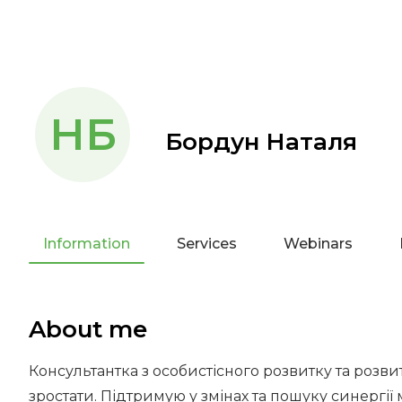
НБ
Бордун Наталя
Information
Services
Webinars
About me
Консультантка з особистісного розвитку та розв
зростати. Підтримую у змінах та пошуку синергії