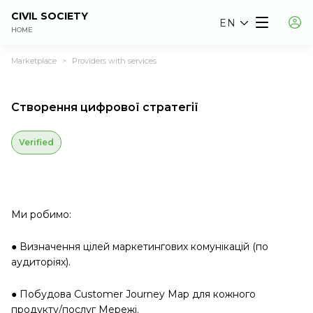
CIVIL SOCIETY
EN
HOME
Marketplace
Providers with services
>
Створення цифрової стратегії
Verified
Ми робимо:
● Визначення цілей маркетингових комунікацій (по
аудиторіях).
● Побудова Customer Journey Map для кожного
продукту/послуг Мережі.