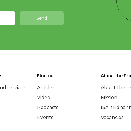
Send
e
Find out
About the Pro
nd services
Articles
About the t
Video
Mission
Podcasts
ISAR Ednann
Events
Vacancies