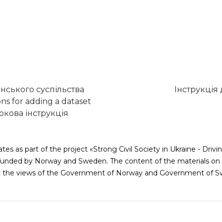
нського суспільства
Інструкція
ons for adding a dataset
кова інструкція
tes as part of the project «Strong Civil Society in Ukraine - Dr
nded by Norway and Sweden. The content of the materials on t
ct the views of the Government of Norway and Government of S