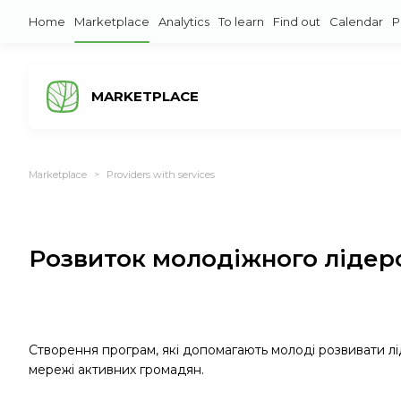
Home
Marketplace
Analytics
To learn
Find out
Calendar
P
MARKETPLACE
Marketplace
Providers with services
>
Розвиток молодіжного лідер
Створення програм, які допомагають молоді розвивати лід
мережі активних громадян.