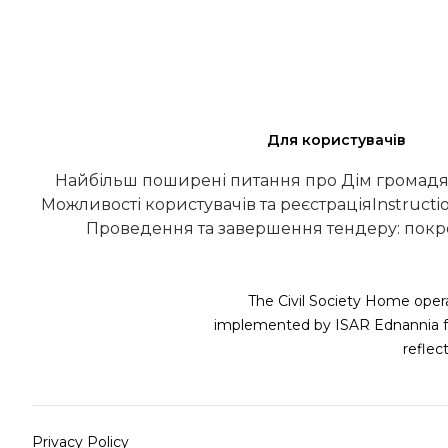
Для користувачів
Найбільш поширені питання про Дім громадя
Можливості користувачів та реєстрація
Instructi
Проведення та завершення тендеру: покро
The Civil Society Home opera
implemented by ISAR Ednannia fu
refle
Privacy Policy