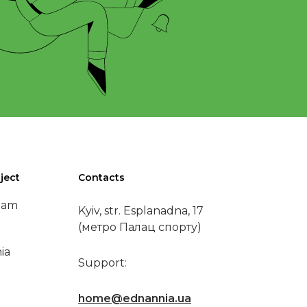
ject
Contacts
eam
Kyiv, str. Esplanadna, 17
(метро Палац спорту)
ia
Support:
home@ednannia.ua