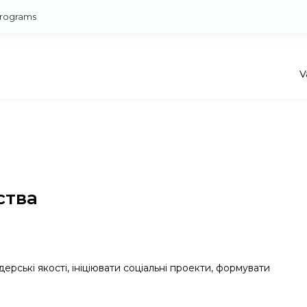
rograms
V
ства
ерські якості, ініціювати соціальні проекти, формувати