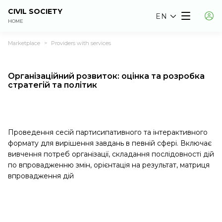
CIVIL SOCIETY
EN
HOME
Marketplace
Providers with services
>
Організаційний розвиток: оцінка та розробка
стратегій та політик
Проведення сесій партисипативного та інтерактивного
формату для вирішення завдань в певній сфері. Включає
вивчення потреб організації, складання послідовності дій
по впровадженню змін, орієнтація на результат, матриця
впровадження дій