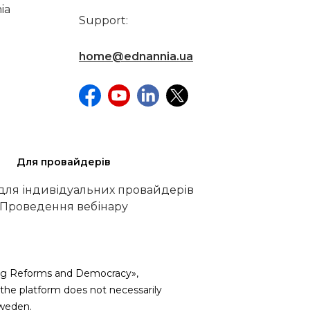
ia
Support:
home@ednannia.ua
Для провайдерів
 для індивідуальних провайдерів
Проведення вебінару
iving Reforms and Democracy»,
he platform does not necessarily
weden.