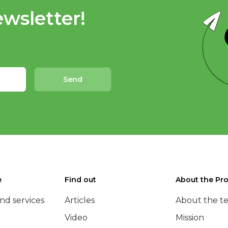
wsletter!
Send
e
Find out
About the Pro
nd services
Articles
About the t
Video
Mission