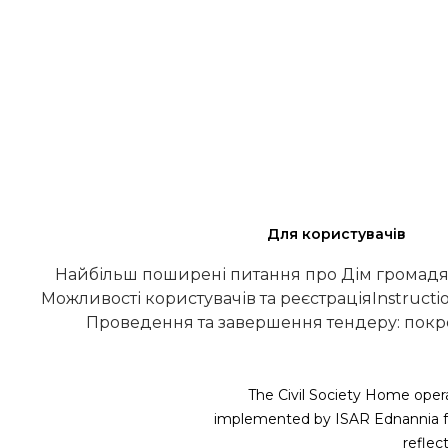
Для користувачів
Найбільш поширені питання про Дім громадя
Можливості користувачів та реєстрація
Instructi
Проведення та завершення тендеру: покро
The Civil Society Home opera
implemented by ISAR Ednannia fu
refle