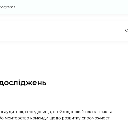
rograms
V
 досліджень
аудиторії, середовища, стейхолдерів. 2) кількісних та
 або менторство команди щодо розвитку спроможності