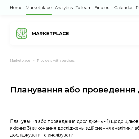
Home
Marketplace
Analytics
To learn
Find out
Calendar
P
MARKETPLACE
Marketplace
Providers with services
>
Планування або проведення
Планування або проведення досліджень - 1) щодо цільової 
якісних 3) виконання досліджень, здійснення аналітики
досліджувати та аналізувати