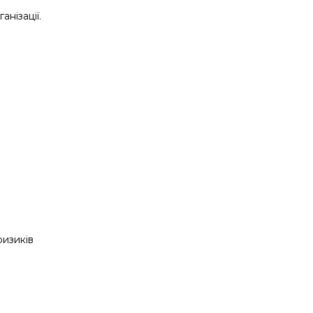
анізації.
ризиків