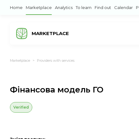
Home
Marketplace
Analytics
To learn
Find out
Calendar
P
MARKETPLACE
Marketplace
Providers with services
>
Фінансова модель ГО
Verified