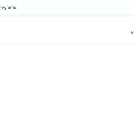
rograms
V