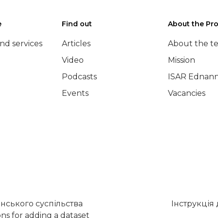
e
Find out
About the Pro
nd services
Articles
About the t
Video
Mission
Podcasts
ISAR Ednann
Events
Vacancies
нського суспільства
Інструкція
ons for adding a dataset