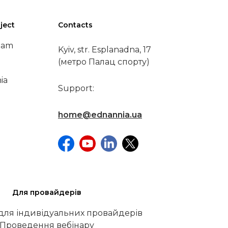
ject
Contacts
eam
Kyiv, str. Esplanadna, 17
(метро Палац спорту)
ia
Support:
home@ednannia.ua
Для провайдерів
 для індивідуальних провайдерів
Проведення вебінару