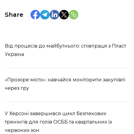
Share
Від процесів до майбутнього: співпраця з Пласт
Україна
«Прозоре місто»: навчайся моніторити закупівлі
через гру
У Херсоні завершився цикл безпекових
тренінгів для голів ОСББ та квартальних із
червоних зон