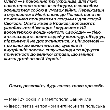
Ольга — з покоління тих українців, для яких
волонтерство стало не епізодом, а способом
залишатися собою в умовах війни. Переїхавши
з окупованого Мелітополя до Польщі, вона не
припинила працювати з людьми й для людей.
Сьогодні Ольга живе в Кракові, допомагає
українським біженцям і водночас є HR-
волонтеркою фонду «Янголи Свободи» — тією,
хто знаходить нових людей у команду, об’єднує,
підтримує й не дає зупинятися. У цій розмові —
про шлях до волонтерства, сумніви й
внутрішній поклик, силу команди та відчуття
причетності до великої справи, що змінює
життя дітей по всій Україні.
— Ольго, розкажіть, будь ласка, трохи про себе.
— Мені 27 років, я з Мелітополя. Закінчила
університет за напрямом англійська та польська