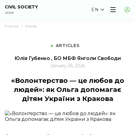
CIVIL SOCIETY
EN
HOME
Find out
Articles
>
ARTICLES
Юлія Губенко , БО МБФ Янголи Свободи
January 26, 2026
«Волонтерство — це любов до
людей»: як Ольга допомагає
дітям України з Кракова