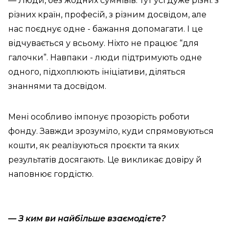
— Люди, без жодних сумнівів. Тут усі дуже різні: з
різних країн, професій, з різним досвідом, але
нас поєднує одне - бажання допомагати. І це
відчувається у всьому. Ніхто не працює “для
галочки”. Навпаки - люди підтримують одне
одного, підхоплюють ініціативи, діляться
знаннями та досвідом.
Мені особливо імпонує прозорість роботи
фонду. Завжди зрозуміло, куди спрямовуються
кошти, як реалізуються проєкти та яких
результатів досягають. Це викликає довіру й
наповнює гордістю.
— З ким ви найбільше взаємодієте?