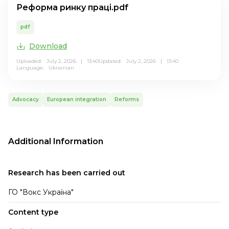
Реформа ринку праці.pdf
pdf
Download
Uploaded: July 2, 2026 | 13:40
Updated: July 2, 2026 | 13:40
Language:
Ukrainian
Advocacy
European integration
Reforms
Additional Information
Research has been carried out
ГО "Вокс Україна"
Content type