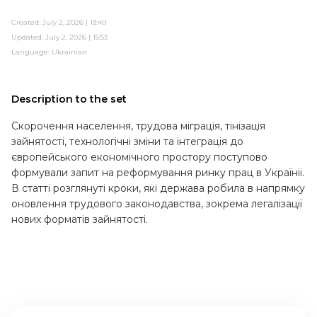
Created: July 2, 2026 | 13:40
Updated: July 2, 2026 | 15:53
Language:
Ukrainian
Description to the set
Скорочення населення, трудова міграція, тінізація
зайнятості, технологічні зміни та інтеграція до
європейського економічного простору поступово
формували запит на реформування ринку прац в Україніі.
В статті розглянуті кроки, які держава робила в напрямку
оновлення трудового законодавства, зокрема легалізації
нових форматів зайнятості.