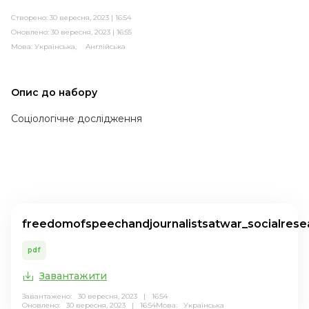
Створено: 30 вересня, 2023 | 16:54
Оновлено: 30 вересня, 2023 | 16:55
Мова:
Українська,
Англійська
Опис до набору
Соціологічне дослідження
freedomofspeechandjournalistsatwar_socialres
pdf
Завантажити
Завантажено: 30 вересня, 2023 | 16:54
Оновлено: 30 вересня, 2023 | 16:54
Мова:
Українська