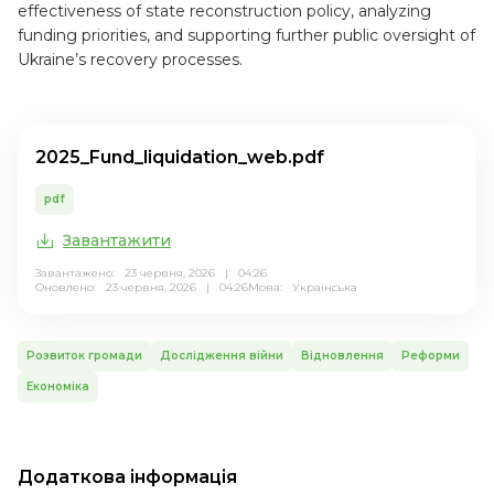
effectiveness of state reconstruction policy, analyzing
funding priorities, and supporting further public oversight of
Ukraine’s recovery processes.
2025_Fund_liquidation_web.pdf
pdf
Завантажити
Завантажено: 23 червня, 2026 | 04:26
Оновлено: 23 червня, 2026 | 04:26
Мова:
Українська
Розвиток громади
Дослідження війни
Відновлення
Реформи
Економіка
Додаткова інформація