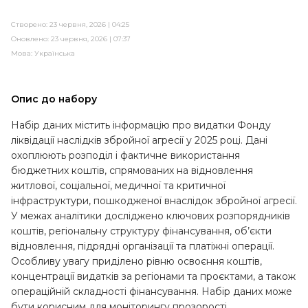
Створено: 23 червня, 2026 | 04:25
Оновлено: 23 червня, 2026 | 07:37
Мова:
Українська
Опис до набору
Набір даних містить інформацію про видатки Фонду
ліквідації наслідків збройної агресії у 2025 році. Дані
охоплюють розподіл і фактичне використання
бюджетних коштів, спрямованих на відновлення
житлової, соціальної, медичної та критичної
інфраструктури, пошкодженої внаслідок збройної агресії.
У межах аналітики досліджено ключових розпорядників
коштів, регіональну структуру фінансування, об’єкти
відновлення, підрядні організації та платіжні операції.
Особливу увагу приділено рівню освоєння коштів,
концентрації видатків за регіонами та проєктами, а також
операційній складності фінансування. Набір даних може
бути корисним для моніторингу прозорості