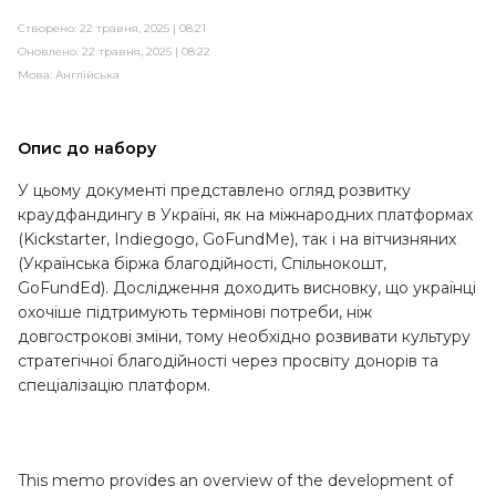
Створено: 22 травня, 2025 | 08:21
Оновлено: 22 травня, 2025 | 08:22
Мова:
Англійська
Опис до набору
У цьому документі представлено огляд розвитку
краудфандингу в Україні, як на міжнародних платформах
(Kickstarter, Indiegogo, GoFundMe), так і на вітчизняних
(Українська біржа благодійності, Спільнокошт,
GoFundEd). Дослідження доходить висновку, що українці
охочіше підтримують термінові потреби, ніж
довгострокові зміни, тому необхідно розвивати культуру
стратегічної благодійності через просвіту донорів та
спеціалізацію платформ.
This memo provides an overview of the development of