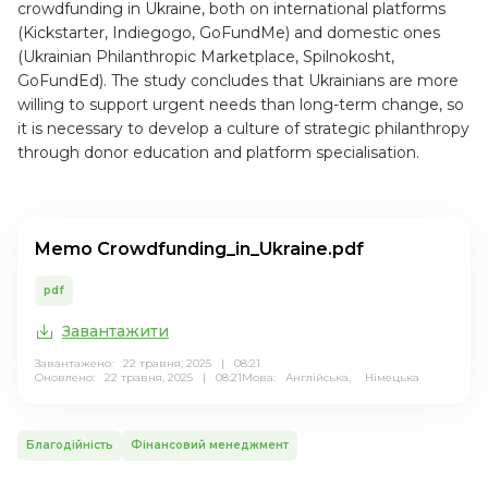
crowdfunding in Ukraine, both on international platforms
(Kickstarter, Indiegogo, GoFundMe) and domestic ones
(Ukrainian Philanthropic Marketplace, Spilnokosht,
GoFundEd). The study concludes that Ukrainians are more
willing to support urgent needs than long-term change, so
it is necessary to develop a culture of strategic philanthropy
through donor education and platform specialisation.
Memo Crowdfunding_in_Ukraine.pdf
pdf
Завантажити
Завантажено: 22 травня, 2025 | 08:21
Оновлено: 22 травня, 2025 | 08:21
Мова:
Англійська,
Німецька
Благодійність
Фінансовий менеджмент