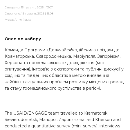
Створено: 15 травня, 2025 | 13:07
Оновлено: 15 травня, 2025 | 13:08
Мова:
Англійська
Опис до набору
Команда Програми «Долучайся!» здійснила поїздки до
Краматорська, Сєвєродонецька, Маріуполя, Запоріжжя,
Херсона та провела кількісне дослідження (міні-
опитування), інтерв'ю з експертами та публічні дискусії у
східних та південних областях з метою виявлення
найбільш актуальних проблем розвитку місцевих громад
та стану громадянського суспільства в регіоні.
The USAID/ENGAGE team travelled to Kramatorsk,
Sievierodonetsk, Mariupol, Zaporizhzhia, and Kherson and
conducted a quantitative survey (mini-survey), interviews