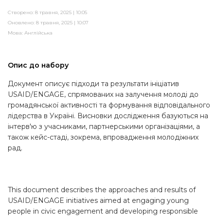
Створено: 8 травня, 2025 | 10:05
Оновлено: 8 травня, 2025 | 10:07
Мова:
Англійська
Опис до набору
Документ описує підходи та результати ініціатив
USAID/ENGAGE, спрямованих на залучення молоді до
громадянської активності та формування відповідального
лідерства в Україні. Висновки дослідження базуються на
інтерв'ю з учасниками, партнерськими організаціями, а
також кейс-стаді, зокрема, впровадження молодіжних
рад.
This document describes the approaches and results of
USAID/ENGAGE initiatives aimed at engaging young
people in civic engagement and developing responsible