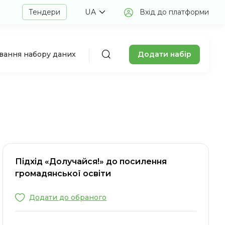
Тендери
UA
Вхід до платформи
Додати набір
авання набору даних
Підхід «Долучайся!» до посилення
громадянської освіти
Додати до обраного