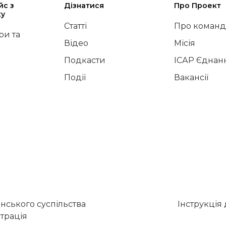
йс з
Дізнатися
Про Проект
ку
Статті
Про команд
и та
Відео
Місія
Подкасти
ІСАР Єднан
Події
Вакансії
нського суспільства
Інструкція
трація