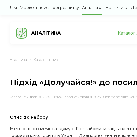
Дім
Маркетплейс з оргрозвитку
Аналітика
Навчитися
Ді
АНАЛІТИКА
Каталог
Аналітика
Каталог даних
>
Підхід «Долучайся!» до поси
Створено: 2 травня, 2025 | 08:12
Оновлено: 2 травня, 2025 | 08:13
Мова:
Англійськ
Опис до набору
Метою цього меморандуму є 1) ознайомити зацікавлені 
громадянської освіти в Україні; 2) запропонувати ключові 