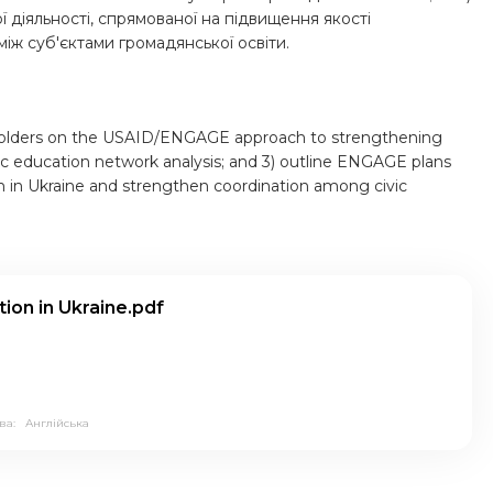
діяльності, спрямованої на підвищення якості
між суб'єктами громадянської освіти.
keholders on the USAID/ENGAGE approach to strengthening
civic education network analysis; and 3) outline ENGAGE plans
tion in Ukraine and strengthen coordination among civic
ion in Ukraine.pdf
ва:
Англійська