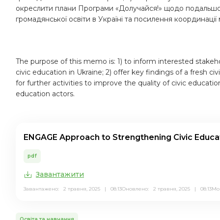
окреслити плани Програми «Долучайся!» щодо подальшої 
громадянської освіти в Україні та посилення координації 
The purpose of this memo is: 1) to inform interested sta
civic education in Ukraine; 2) offer key findings of a fresh 
for further activities to improve the quality of civic educa
education actors.
ENGAGE Approach to Strengthening Civic Educat
pdf
Завантажити
Завантажено: 2 травня, 2025 | 08:13
Оновлено: 2 травня, 2025 | 08:13
Мо
Освіта та навчання