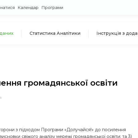
знатися
Календар
Програми
 даних
Статистика Аналітики
Інструкція з дод
лення громадянської освіти
а
сторони з підходом Програми «Долучайся!» до посилення
висновки свіжого аналізу мережі громадянської освіти; та 3)