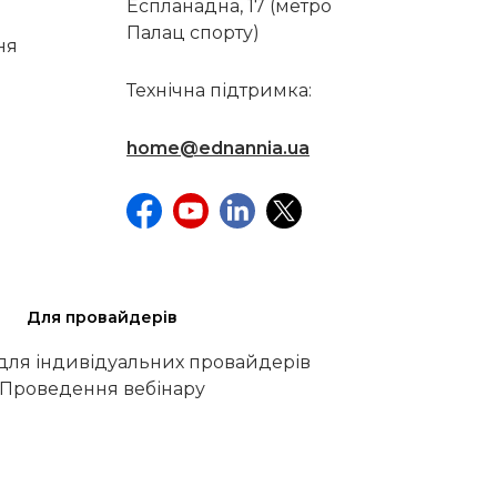
Еспланадна, 17 (метро
Палац спорту)
ня
Технічна підтримка:
home@ednannia.ua
Для провайдерів
 для індивідуальних провайдерів
Проведення вебінару