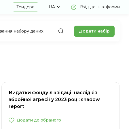
Тендери
UA
Вхід до платформи
Додати набір
авання набору даних
Видатки фонду ліквідації наслідків
збройної агресії у 2023 році: shadow
report
Додати до обраного