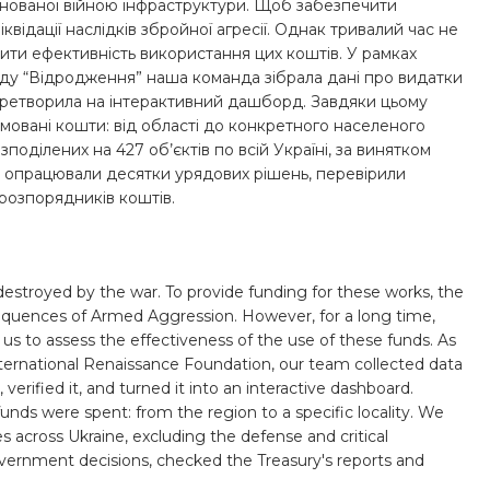
йнованої війною інфраструктури. Щоб забезпечити
відації наслідків збройної агресії. Однак тривалий час не
інити ефективність використання цих коштів. У рамках
нду “Відродження” наша команда зібрала дані про видатки
 перетворила на інтерактивний дашборд. Завдяки цьому
мовані кошти: від області до конкретного населеного
поділених на 427 об’єктів по всій Україні, за винятком
о опрацювали десятки урядових рішень, перевірили
 розпорядників коштів.
 destroyed by the war. To provide funding for these works, the
equences of Armed Aggression. However, for a long time,
 us to assess the effectiveness of the use of these funds. As
International Renaissance Foundation, our team collected data
rified it, and turned it into an interactive dashboard.
funds were spent: from the region to a specific locality. We
es across Ukraine, excluding the defense and critical
government decisions, checked the Treasury's reports and