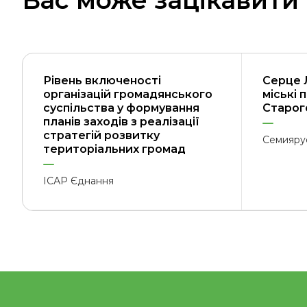
Вас може зацікавити
Рівень включеності
Серце 
організацій громадянського
міські 
суспільства у формування
Старого
планів заходів з реалізації
стратегій розвитку
Семияру
територіальних громад
ІСАР Єднання