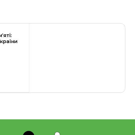
’яті:
України