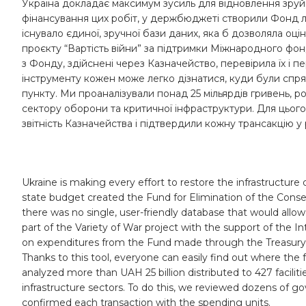
Україна докладає максимум зусиль для відновлення зру
фінансування цих робіт, у держбюджеті створили Фонд лік
існувало єдиної, зручної бази даних, яка б дозволяла оц
проєкту “Вартість війни” за підтримки Міжнародного фо
з Фонду, здійснені через Казначейство, перевірила їх і
інструменту кожен може легко дізнатися, куди були спря
пункту. Ми проаналізували понад 25 мільярдів гривень, роз
сектору оборони та критичної інфраструктури. Для цьог
звітність Казначейства і підтвердили кожну трансакцію у
Ukraine is making every effort to restore the infrastructure
state budget created the Fund for Elimination of the Cons
there was no single, user-friendly database that would allow
part of the Variety of War project with the support of the 
on expenditures from the Fund made through the Treasury, ve
Thanks to this tool, everyone can easily find out where the 
analyzed more than UAH 25 billion distributed to 427 faciliti
infrastructure sectors. To do this, we reviewed dozens of 
confirmed each transaction with the spending units.