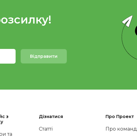
розсилку!
Відправити
йс з
Дізнатися
Про Проект
ку
Статті
Про команд
и та