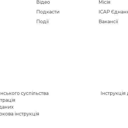
Відео
Місія
Подкасти
ІСАР Єднан
Події
Вакансії
нського суспільства
Інструкція
трація
 даних
кова інструкція