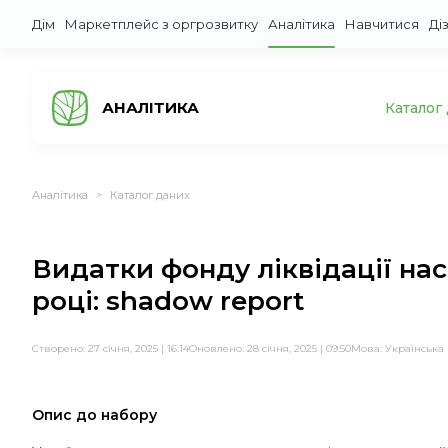
Дім
Маркетплейс з оргрозвитку
Аналітика
Навчитися
Ді
АНАЛІТИКА
Каталог
Аналітика
Каталог даних
>
Видатки фонду ліквідації насл
році: shadow report
Створено: 27 січня, 2025 | 16:14
Оновлено: 28 січня, 2025 | 09:50
Мова:
Українська
Опис до набору