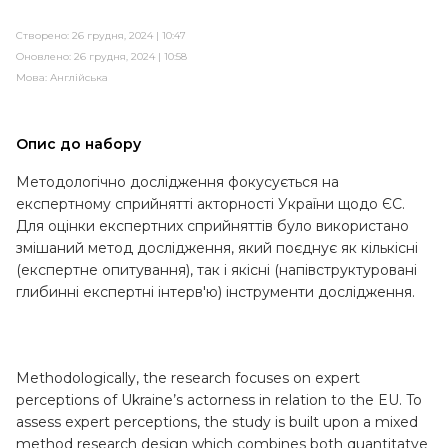
Створено: 26 грудня, 2024 | 10:47
Оновлено: 26 грудня, 2024 | 10:58
Мова:
Англійська
Опис до набору
Методологічно дослідження фокусується на
експертному сприйнятті акторності України щодо ЄС.
Для оцінки експертних сприйняттів було використано
змішаний метод дослідження, який поєднує як кількісні
(експертне опитування), так і якісні (напівструктуровані
глибинні експертні інтерв'ю) інструменти дослідження.
Methodologically, the research focuses on expert
perceptions of Ukraine’s actorness in relation to the EU. To
assess expert perceptions, the study is built upon a mixed
method research design which combines both quantitatve