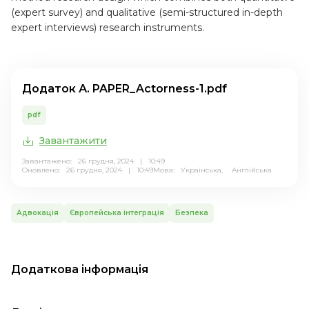
(expert survey) and qualitative (semi-structured in-depth
expert interviews) research instruments.
Додаток А. PAPER_Actorness-1.pdf
pdf
Завантажити
Завантажено: 26 грудня, 2024 | 10:49
Оновлено: 26 грудня, 2024 | 10:49
Мова:
Українська,
Англійська
Адвокація
Європейська інтеграція
Безпека
Додаткова інформація