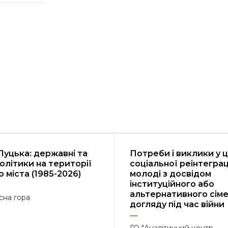
Луцька: державні та
Потреби і виклики у 
політики на території
соціальної реінтеграц
 міста (1985-2026)
молоді з досвідом
інституційного або
альтернативного сім
сна гора
догляду під час війни