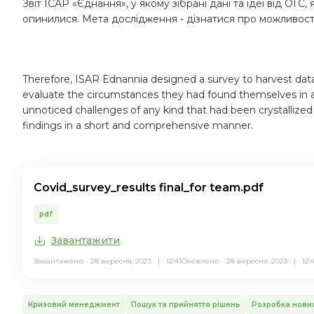
Звіт IСАР «Єднання», у якому зібрані дані та ідеї від ОГС
опинилися. Мета дослідження - дізнатися про можливост
Therefore, ISAR Ednannia designed a survey to harvest dat
evaluate the circumstances they had found themselves in as
unnoticed challenges of any kind that had been crystallized
findings in a short and comprehensive manner.
Covid_survey_results final_for team.pdf
pdf
Завантажити
Завантажено: 28 вересня, 2023 | 12:41
Оновлено: 28 вересня, 2023 | 12:4
Кризовий менеджмент
Пошук та прийняття рішень
Розробка нових