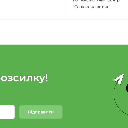
ГО "Аналітичний центр
"Соціоконсалтинг"
розсилку!
Відправити