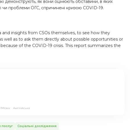
, які демонструють, як вони оцінюють обставини, в яких
і чи проблеми ОГС, спричинені кризою COVID-19.
a and insights from CSOs themselves, to see how they
 well as to ask them directly about possible opportunities or
 because of the COVID-19 crisis. This report summarizes the
1
Мова:
Англійська
 послуг
Соціальні дослідження