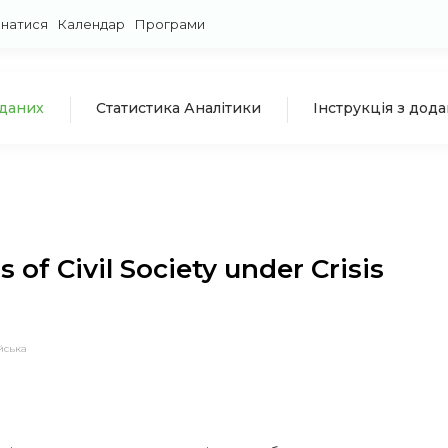
знатися
Календар
Програми
 даних
Статистика Аналітики
Інструкція з дод
of Civil Society under Crisis
йська