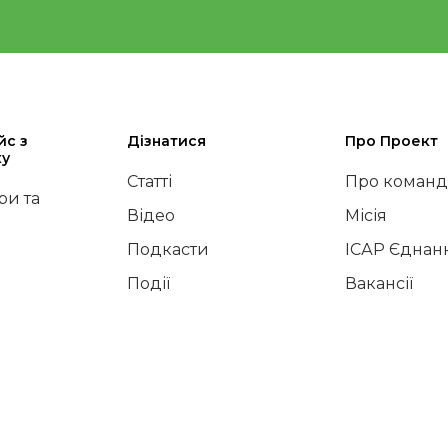
йс з
Дізнатися
Про Проект
ку
Статті
Про команд
и та
Відео
Місія
Подкасти
ІСАР Єднан
Події
Вакансії