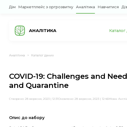
Дім
Маркетплейс з оргрозвитку
Аналітика
Навчитися
Ді
АНАЛІТИКА
Каталог
Аналітика
Каталог даних
>
COVID-19: Challenges and Needs 
and Quarantine
Створено: 28 вересня, 2023 | 12:31
Оновлено: 28 вересня, 2023 | 12:46
Мова:
Англі
Опис до набору