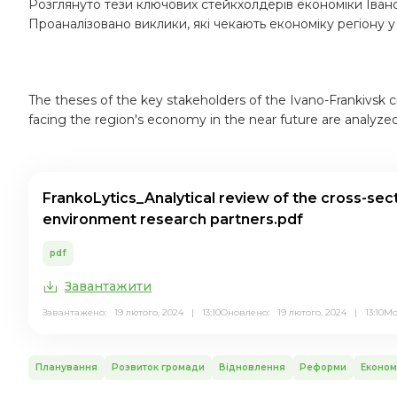
Розглянуто тези ключових стейкхолдерів економіки Івано-
Проаналізовано виклики, які чекають економіку регіону у
The theses of the key stakeholders of the Ivano-Frankivsk c
facing the region's economy in the near future are analyzed
FrankoLytics_Analytical review of the cross-sec
environment research partners.pdf
pdf
Завантажити
Завантажено: 19 лютого, 2024 | 13:10
Оновлено: 19 лютого, 2024 | 13:10
М
Планування
Розвиток громади
Відновлення
Реформи
Економ