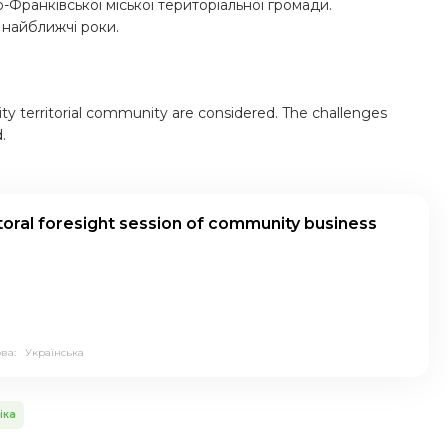
Франківської міської територіальної громади.
 найближчі роки.
ity territorial community are considered. The challenges
.
toral foresight session of community business
ова:
Українська
іка