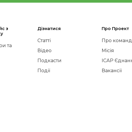
йс з
Дізнатися
Про Проект
ку
Статті
Про команд
и та
Відео
Місія
Подкасти
ІСАР Єднан
Події
Вакансії