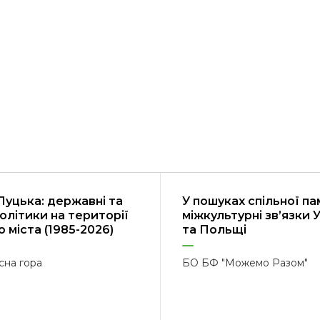
Луцька: державні та
У пошуках спільної пам
політики на території
міжкультурні зв’язки 
 міста (1985-2026)
та Польщі
сна гора
БО БФ "Можемо Разом"