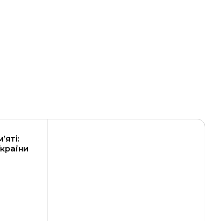
’яті:
України