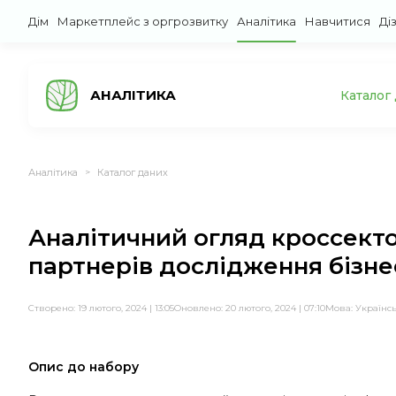
Дім
Маркетплейс з оргрозвитку
Аналітика
Навчитися
Ді
АНАЛІТИКА
Каталог
Аналітика
Каталог даних
>
Аналітичний огляд кроссекто
партнерів дослідження бізн
Створено: 19 лютого, 2024 | 13:05
Оновлено: 20 лютого, 2024 | 07:10
Мова:
Українс
Опис до набору