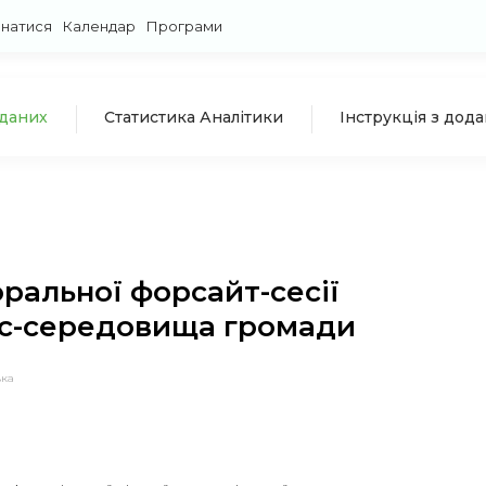
знатися
Календар
Програми
 даних
Статистика Аналітики
Інструкція з дод
ральної форсайт-сесії
ес-середовища громади
ька