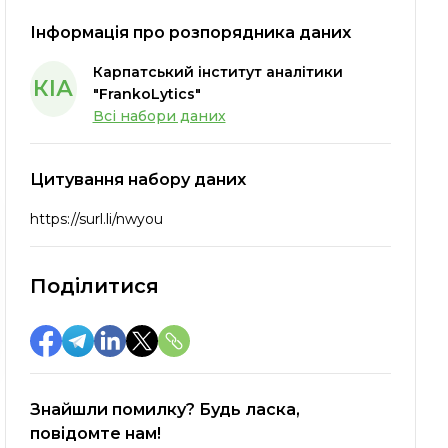
Інформація про розпорядника даних
Карпатський інститут аналітики
КІА
"FrankoLytics"
Всі набори даних
Цитування набору даних
https://surl.li/nwyou
Поділитися
Знайшли помилку? Будь ласка,
повідомте нам!