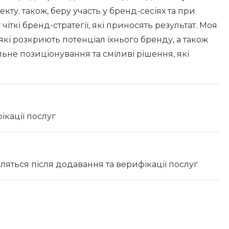
кту. також, беру участь у бренд-сесіях та при
чіткі бренд-стратегії, які приносять результат. Моя
які розкриють потенціал їхнього бренду, а також
льне позиціонування та сміливі рішення, які
ікації послуг
вляться після додавання та верифікації послуг