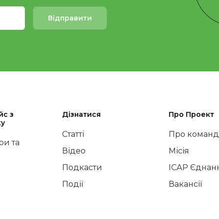
Відправити
йс з
Дізнатися
Про Проект
ку
Статті
Про команд
и та
Відео
Місія
Подкасти
ІСАР Єднан
Події
Вакансії