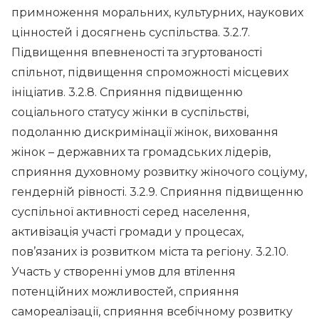
примноження моральних, культурних, наукових
цінностей і досягнень суспільства. 3.2.7.
Підвищення впевненості та згуртованості
спільнот, підвищення спроможності місцевих
ініціатив. 3.2.8. Сприяння підвищенню
соціального статусу жінки в суспільстві,
подоланню дискримінації жінок, виховання
жінок – державних та громадських лідерів,
сприяння духовному розвитку жіночого соціуму,
гендерній рівності. 3.2.9. Сприяння підвищенню
суспільної активності серед населення,
активізація участі громади у процесах,
пов’язаних із розвитком міста та регіону. 3.2.10.
Участь у створенні умов для втілення
потенційних можливостей, сприяння
самореалізації, сприяння всебічному розвитку