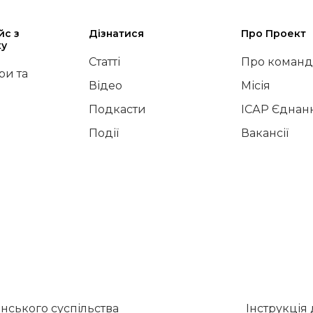
йс з
Дізнатися
Про Проект
ку
Статті
Про команд
и та
Відео
Місія
Подкасти
ІСАР Єднан
Події
Вакансії
нського суспільства
Інструкція