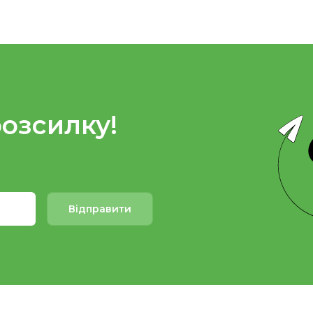
розсилку!
Відправити