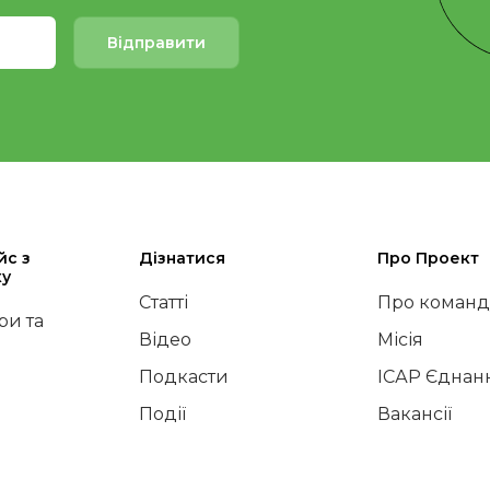
Відправити
йс з
Дізнатися
Про Проект
ку
Статті
Про команд
и та
Відео
Місія
Подкасти
ІСАР Єднан
Події
Вакансії