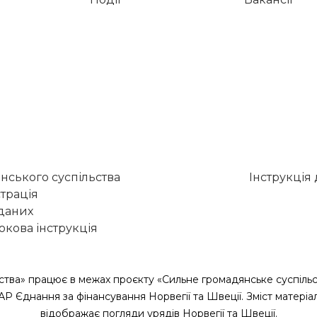
нського суспільства
Інструкція
трація
 даних
кова інструкція
ства» працює в межах проєкту «Сильне громадянське суспільс
САР Єднання за фінансування Норвегії та Швеції. Зміст матеріа
відображає погляди урядів Норвегії та Швеції.