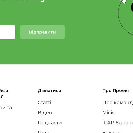
Відправити
йс з
Дізнатися
Про Проект
ку
Статті
Про команд
и та
Відео
Місія
Подкасти
ІСАР Єднан
Події
Вакансії