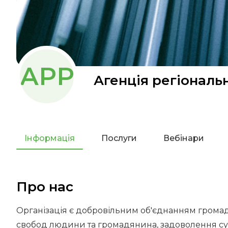
АРР
Агенція регіонал
Інформація
Послуги
Вебінари
Про нас
Організація є добровільним об'єднанням громадя
свобод людини та громадянина, задоволення сус