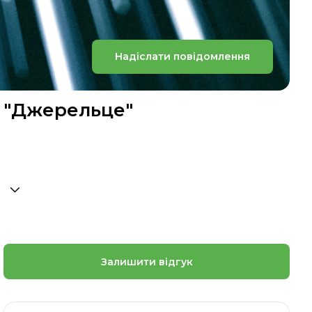
Надіслати повідомлення
ь "Джерельце"
Залишити відгук