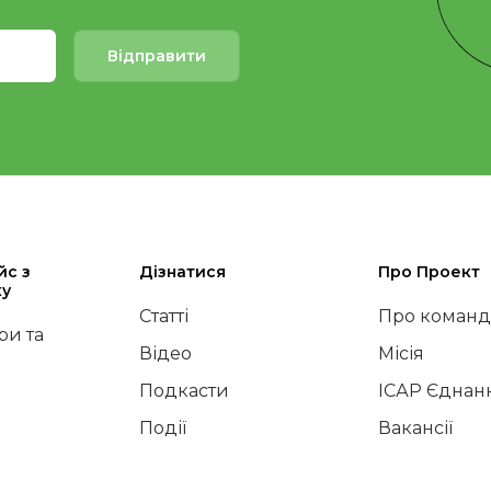
Відправити
йс з
Дізнатися
Про Проект
ку
Статті
Про команд
и та
Відео
Місія
Подкасти
ІСАР Єднан
Події
Вакансії