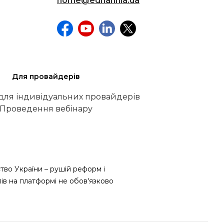
home@ednannia.ua
Для провайдерів
 для індивідуальних провайдерів
Проведення вебінару
тво України – рушій реформ і
лів на платформі не обов'язково