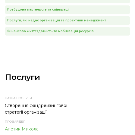
Розбудова партнерств та співпраці
Послуги, які надає організація та проєктний менеджмент
Фінансова життєздатність та мобілізація ресурсів
Послуги
НАЗВА
ПРОВАЙДЕР
ТЕМА
ТИП
ПОСЛУГИ
ПОСЛУГИ
ПОСЛУГИ
Створення фандрейзингової
стратегії організації
Апетик Микола