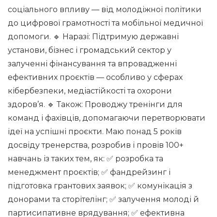
соціального впливу — від молодіжної політики
до цифрової грамотності та мобільної медичної
допомоги. 🔹 Наразі: Підтримую державні
установи, бізнес і громадський сектор у
залученні фінансування та впровадженні
ефективних проєктів — особливо у сферах
кібербезпеки, медіастійкості та охорони
здоров’я. 🔹 Також: Проводжу тренінги для
команд і фахівців, допомагаючи перетворювати
ідеї на успішні проєкти. Маю понад 5 років
досвіду тренерства, розробив і провів 100+
навчань із таких тем, як: ✅ розробка та
менеджмент проєктів; ✅ фандрейзинг і
підготовка грантових заявок; ✅ комунікація з
донорами та сторітелінг; ✅ залучення молоді й
партисипативне врядування; ✅ ефективна