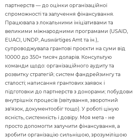
партнерств — до оцінки організаційної
спроможності та залучення фінансування.
Працювала з локальними ініціативами та
великими міжнародними програмами (USAID,
EUACI, UNDP, Auswärtiges Amt та ін.),
супроводжувала грантові проєкти на суми від
10000 до 350+ тисяч доларів. Консультую
команди щодо: організаційного аудиту та
розвитку стратегій; систем фандрейзингу та
сталості; написання грантових заявок і
підготовки до партнерств з донорами; побудови
внутрішніх процесів (звітування, зворотний
зв'язок, документообіг тощо). У роботі ціную
ясність, системність і довіру. Моя мета - не
просто допомогти залучити фінансування, а
зробити організацію сильнішою, зрозумілішою