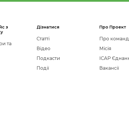
йс з
Дізнатися
Про Проект
ку
Статті
Про команд
и та
Відео
Місія
Подкасти
ІСАР Єднан
Події
Вакансії