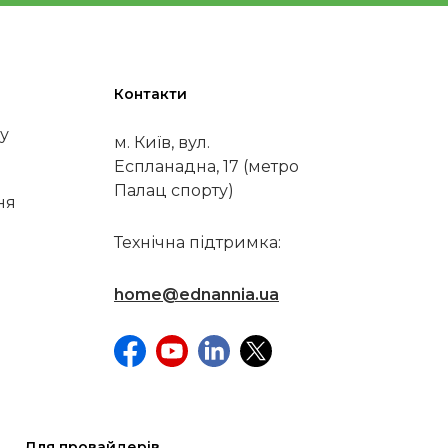
Контакти
у
м. Київ, вул.
Еспланадна, 17 (метро
Палац спорту)
ня
Технічна підтримка:
home@ednannia.ua
Для провайдерів