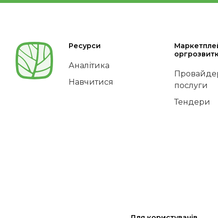
Ресурси
Маркетпле
оргрозвит
Аналітика
Провайдер
Навчитися
послуги
Тендери
Для користувачів