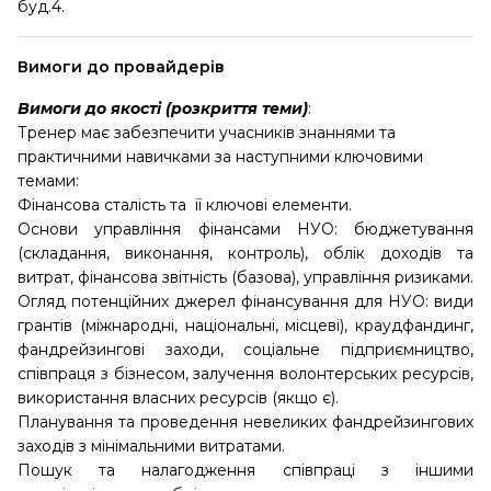
буд.4.
Вимоги до провайдерів
Вимоги до якості (розкриття теми)
:
Тренер має забезпечити учасників знаннями та
практичними навичками за наступними ключовими
темами:
Фінансова сталість та її ключові елементи.
Основи управління фінансами НУО: бюджетування
(складання, виконання, контроль), облік доходів та
витрат, фінансова звітність (базова), управління ризиками.
Огляд потенційних джерел фінансування для НУО: види
грантів (міжнародні, національні, місцеві), краудфандинг,
фандрейзингові заходи, соціальне підприємництво,
співпраця з бізнесом, залучення волонтерських ресурсів,
використання власних ресурсів (якщо є).
Планування та проведення невеликих фандрейзингових
заходів з мінімальними витратами.
Пошук та налагодження співпраці з іншими