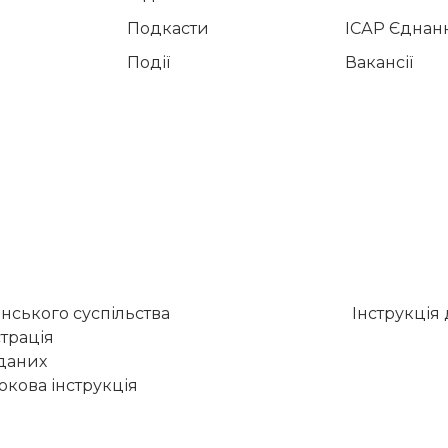
Подкасти
ІСАР Єднан
Події
Вакансії
нського суспільства
Інструкція
трація
 даних
кова інструкція