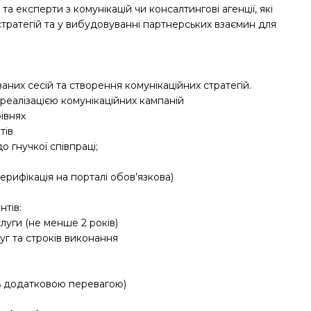
а експерти з комунікацій чи консалтингові агенції, які
тратегій та у вибудовуванні партнерських взаємин для
их сесій та створення комунікаційних стратегій.
еалізацією комунікаційних кампаній
івнях
тів
 гнучкої співпраці;
рифікація на порталі обов’язкова)
нтів:
луги (не менше 2 років)
уг та строків виконання
ть додатковою перевагою)