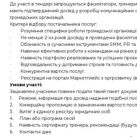
До участі в тендері запрошуються фасилітатори, тренери т
мають підтверджений досвід у розробці комунікаційних с
громадських організацій.
Критерії відбору постачальника послуг:
· Розуміння специфіки роботи громадської організації
· Не менше 2-ох років досвіду в проведенні фасилітован
· Обізнаність із сучасними інструментами SMM, PR та р
· Навички ефективної роботи з командами на різних р
· Наявність портфоліо реалізованих та успішних проєк
· Відповідальність у дотриманні строків та готовність до
· Конкурентна вартість послуг.
· Реєстрація на порталі Маркетплейс з оргрозвитку (ве
Умови участі:
Зацікавлені учасники повинні подати такий пакет докуме
1. Резюме, інформація про досвід надання подібної пос
2. Комерційну пропозицію із зазначенням вартості посл
3. Витяг з єдиного реєстру юридичних осіб
4. План або програма сесій
5. Наявність сертифікату тренера, рекомендації (буду
6. Контактні дані