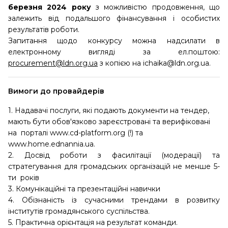
березня 2024 року
з можливістю продовження, що
залежить від подальшого фінансування і особистих
результатів роботи.
Запитання щодо конкурсу можна надсилати в
електронному вигляді за ел.поштою:
procurement@ldn.org.ua
з копією на ichaika@ldn.org.ua.
Вимоги до провайдерів
1. Надавачі послуги, які подають документи на тендер,
мають бути обов'язково зареєстровані та верифіковані
на порталі www.cd-platform.org (!) та
www.home.ednannia.ua.
2. Досвід роботи з фасилітації (модерації) та
стратегування для громадських організацій не менше 5-
ти років
3. Комунікаційні та презентаційні навички
4. Обізнаність із сучасними трендами в розвитку
інститутів громадянського суспільства.
5. Практична орієнтація на результат команди.