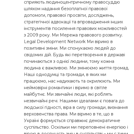
сприяють людиноцентричному правосуддю
шляхом надання безоплатної правової
допомоги, правової просвіти, досліджень,
стратегічної адвокації та впровадження інших
інструментів посилення правових можливостей
з 2009 року. Ми Мережа правового розвитку.
Legal Development Network Ми віримо в
позитивні зміни. Ми спонукаємо людей до
свідомих дій. Будь які перетворення в державі
починаються з однієї людини, тому кожна
людина є важливою. Ми змінюємо життя громад.
Наші однодумці та громади, в яких ми
працюємо, нас надихають та окрилюють. Ми
неймовірні романтики і віримо в світле
майбутнє. Ми звичайні люди, які роблять
незвичайні речі. Нашими ідеалами є повага до
людської гідності, віра в силу громади, визнання
верховенства права. Ми віримо в те, що в
Україні формується справжнє демократичне
суспільство. Оскільки ми переповнені енергією і
вірою в досяжність змін в суспільстві – ми є тими,