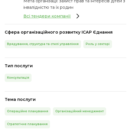
Мета організації: захист прав та інтересів дітей з
інвалідністю та їх родин
Всі тендери компанії
Сфера організаційного розвитку ІСАР Єднання
Врядування, структура та стилі управління
Роль у секторі
Тип послуги
Консультація
Тема послуги
Операційне планування
Організаційний менеджмент
Стратегічне планування