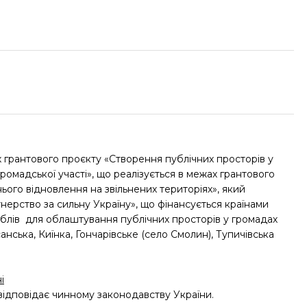
ах грантового проєкту «Створення публічних просторів у
ромадської участі», що реалізується в межах грантового
ього відновлення на звільнених територіях», який
ерство за сильну Україну», що фінансується країнами
блів для облаштування публічних просторів у громадах
анська, Киїнка, Гончарівське (село Смолин), Тупичівська
і
 відповідає чинному законодавству України.