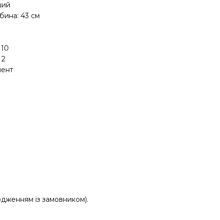
ший
ибина: 43 см
110
2
лент
дженням із замовником).