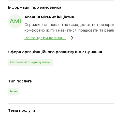
Інформація про замовника
Агенція міських ініціатив
АМІ
Сприяємо становленню самодостатніх, прозорих
комфортно жити і навчатися, працювати та реаліз
Всі тендери компанії
Сфера організаційного розвитку ІСАР Єднання
Спроможність адаптуватись
Тип послуги
Інше
Тема послуги