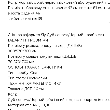
Колір: чорний, сірий, червоний, жовтий або будь-який ін
Розмір в зібраному стані ширина: 42 см, висота: 81 см, гл
висота сидіння 46
глибина сидіння 39
Стіл-трансформер Sly Дуб сонома/Чорний та/або еквіва
ГАБАРИТНІ РОЗМІРИ
Розміри у розкладеному вигляді (ДxШxВ)
900*570*760 мм
Розміри у складеному вигляді (ДxШxВ)
70*570*760 мм
ОСНОВНІ ХАРАКТЕРИСТИКИ
Тип виробу: Стіл
Тип столу: Письмовий
ТЕХНІЧНІ ХАРАКТЕРИСТИКИ
Товщина ДСП: 16 мм
Колір
Дуб сонома/Чорний (або інший колір за попереднім пого
Матеріал стільниці: ЛДСП