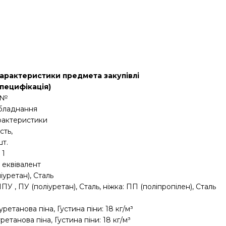
ші характеристики предмета закупівлі
специфікація)
№
бладнання
арактеристики
сть,
шт.
1
 еквівалент
іуретан), Сталь
ПУ , ПУ (поліуретан), Сталь, ніжка: ПП (поліпропілен), Сталь
ретанова піна, Густина піни: 18 кг/м³
етанова піна, Густина піни: 18 кг/м³