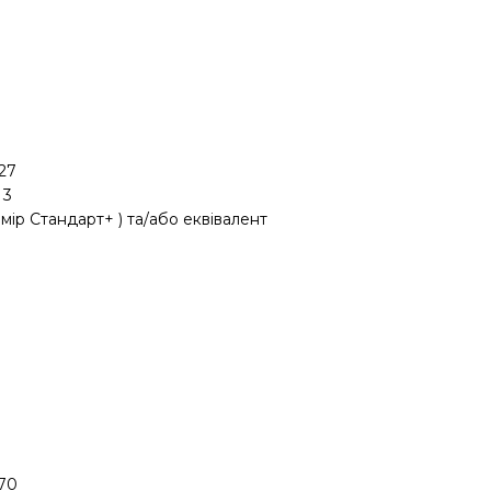
27
3
ір Стандарт+ ) та/або еквівалент
70