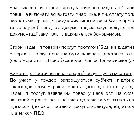
Учасник визначає ціни з урахуванням всіх видів та обсягі
повинна включати всі витрати Учасника, в т.ч. сплату под
вартість матеріалів, страхування, інші витрати. Якщо проп
та складу робіт згідно з документацією закупівель, ця п
документації закупівлі, та відхиляється Замовником.
Строк надання товарів/ послуг
: протягом 15 днів від дат
У вартість послуг повинна бути включена доставка това
(село Чорнотичі), Новобасанська, Киїнка, Гончарівське (с
Вимоги до постачальника товарів/послуг – учасника тен
До участі у тендері запрошуються суб‘єкти підприє
законодавством України, мають досвід роботи у відпо
надання послуг, заявлений товар у наявності на склад
вказаний строк за зазначеною адресою та можливість н
підписом (договір поставки, рахунок-фактура, видатко
платником ПДВ.