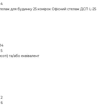
4
стелаж для будинку 25 комірок Офісний стелаж ДСП L-25
14
5
соті) та/або еквівалент
2
6