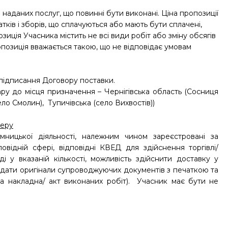
в наданих послуг, що повинні бути виконані. Ціна пропозиції
атків і зборів, що сплачуються або мають бути сплачені,
озиція Учасника містить не всі види робіт або зміну обсягів
ропозиція вважається такою, що не відповідає умовам
и підписання Договору поставки.
ру до місця призначення – Чернігівська область (Сосниця
ело Смолин), Тупичівська (село Вихвостів))
деру
мницької діяльності, належним чином зареєстровані за
відній сфері, відповідні КВЕД для здійснення торгівлі/
і у вказаній кількості, можливість здійснити доставку у
адати оригінали супроводжуючих документів з печаткою та
ва накладна/ акт виконаних робіт). Учасник має бути не