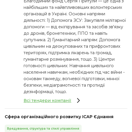
Благодійний фонд Сергія Притули — це одна з
найбільших та найвпливовіших волонтерських
організацій в Україні. Основні напрями
діяльності: 1) Допомога ЗСУ: Закупівля мілітарної
допомоги — від екіпірування та засобів зв'язку
до дронів, бронетехніки, ППО та навіть
супутника. 2) Гуманітарний напрям: Допомога
цивільним на деокупованих та прифронтових
територіях, підтримка лікарень та громад,
гуманітарне розмінування, тощо. 3) Центри
готовності цивільних: Навчання цивільного
населення навичкам, необхідних під час війни -
основам такмеду, вогневої підготовки, мінної
безпеки, медіаграмотності та протидії
дезінформації, тощо.
Всі тендери компанії
Сфера організаційного розвитку ІСАР Єднання
Врядування, структура та стилі управління