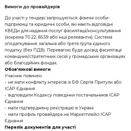
Вимоги до провайдерів
До участі у тендері запрошуються: фізичні особи-
підприємці та юридичні особи, які мають відповідні
КВЕДи для надання послуг фасилітації/консультування
(зокрема 70.22, 85.59 або інші релевантні). Система
оподаткування: загальна або третя група єдиного
податку (без ПДВ). Перевагою буде досвід фасилітації
командних/стратегічних сесій у громадських організаціях
або благодійних фондах.
Обов'язкові вимоги
Учасник повинен:
• не мати конфлікту інтересів із БФ Сергія Притули або
ІСАР Єднання
• відповідати Кодексу поведінки постачальників ІСАР
Єднання
• мати підтверджену реєстрацію в Україні
• мати профіль провайдера на Маркетплейсі ІСАР
Єднання
Перелік документів для участі