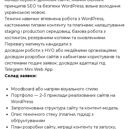
принципів SEO та безпеки WordPress; вільне володіння
українською мовою.
Технічні навички: впевнена робота з WordPress,
кастомними типами контенту та плагінами; налаштування
staging і production середовищ; базова робота з
хостингом, резервними копіями та оновленнями.
Перевагу матимуть кандидати з:
досвідом роботи з НУО або медійними організаціями;
досвідом розробки сайтів з кабінетами користувачів та
системами подачі заявок; досвідом адаптації під
Telegram Mini Web App.
Склад заявки:
Moodboard або напрям візуального стилю
Портфоліо — 2–3 приклади реалізованих сайтів на
WordPress
Запропонована структура сайту та контент-модель
Опис технічного стеку (плагіни, підхід) з
обґрунтуванням
План розробки сайту, міграції контенту та запуску,