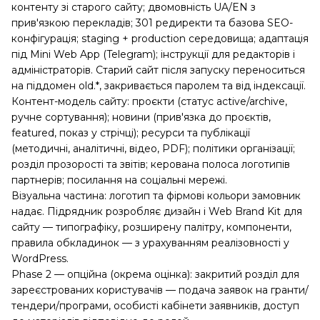
контенту зі старого сайту; двомовність UA/EN з
прив'язкою перекладів; 301 редиректи та базова SEO-
конфігурація; staging + production середовища; адаптація
під Mini Web App (Telegram); інструкції для редакторів і
адміністраторів. Старий сайт після запуску переноситься
на піддомен old.*, закривається паролем та від індексації.
Контент-модель сайту: проєкти (статус active/archive,
ручне сортування); новини (прив'язка до проєктів,
featured, показ у стрічці); ресурси та публікації
(методичні, аналітичні, відео, PDF); політики організації;
розділ прозорості та звітів; керована полоса логотипів
партнерів; посилання на соціальні мережі.
Візуальна частина: логотип та фірмові кольори замовник
надає. Підрядник розробляє дизайн і Web Brand Kit для
сайту — типографіку, розширену палітру, компоненти,
правила обкладинок — з урахуванням реалізовності у
WordPress.
Phase 2 — опційна (окрема оцінка): закритий розділ для
зареєстрованих користувачів — подача заявок на гранти/
тендери/програми, особисті кабінети заявників, доступ