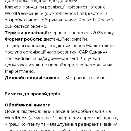
до матеріалів відповідно до ролей.
Ключові принципи реалізації: пріоритет готових
WordPress-рішень (out-of-the-box first); кастомна
розробка лише з обґрунтуванням; Phase 1 і Phase 2
оцінюються окремо.
Терміни реалізації:
червень – вересень 2026 року.
Формат роботи:
дистанційно, онлайн.
Тендерні пропозиції подаються через Маркетплейс
послуг з організаційного розвитку ІСАР Єднання:
home.ednannia.ua/orgdevelopment. До участі
допускаються лише провайдери, зареєстровані на
Маркетплейсі.
Дедлайн подачі заявок
— 30 травня включно.
Вимоги до провайдерів
Обов'язкові вимоги
Досвід: підтверджений досвід розробки сайтів на
WordPress (не менше 3 завершених проєктів); досвід
міграції контенту та налаштування редиректів; вміння
налаштовувати двомовні сайти; знання базових