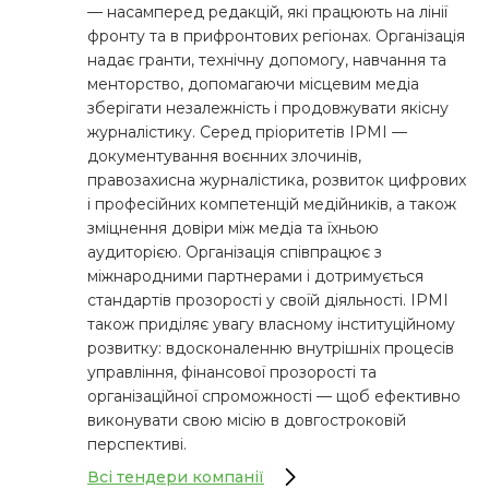
— насамперед редакцій, які працюють на лінії
фронту та в прифронтових регіонах. Організація
надає гранти, технічну допомогу, навчання та
менторство, допомагаючи місцевим медіа
зберігати незалежність і продовжувати якісну
журналістику. Серед пріоритетів ІРМІ —
документування воєнних злочинів,
правозахисна журналістика, розвиток цифрових
і професійних компетенцій медійників, а також
зміцнення довіри між медіа та їхньою
аудиторією. Організація співпрацює з
міжнародними партнерами і дотримується
стандартів прозорості у своїй діяльності. ІРМІ
також приділяє увагу власному інституційному
розвитку: вдосконаленню внутрішніх процесів
управління, фінансової прозорості та
організаційної спроможності — щоб ефективно
виконувати свою місію в довгостроковій
перспективі.
Всі тендери компанії