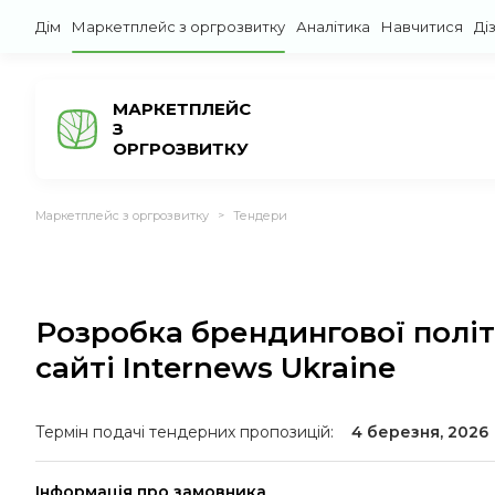
Дім
Маркетплейс з оргрозвитку
Аналітика
Навчитися
Ді
МАРКЕТПЛЕЙС
З
ОРГРОЗВИТКУ
Маркетплейс з оргрозвитку
Тендери
>
Розробка брендингової політ
сайті Internews Ukraine
Термін подачі тендерних пропозицій:
4 березня, 2026
Інформація про замовника