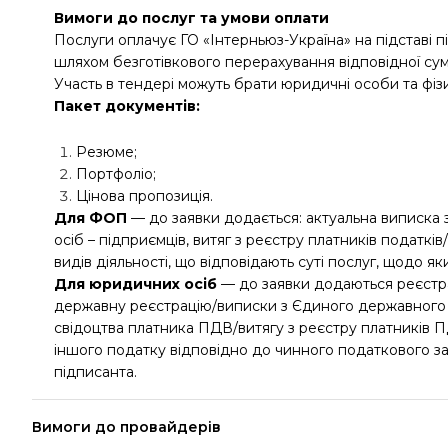
Вимоги до послуг та умови оплати
Послуги оплачує ГО «Інтерньюз-Україна» на підставі 
шляхом безготівкового перерахування відповідної сум
Участь в тендері можуть брати юридичні особи та фіз
Пакет документів:
Резюме;
Портфоліо;
Цінова пропозиція.
Для ФОП
— до заявки додається: актуальна виписка 
осіб – підприємців, витяг з реєстру платників податкі
видів діяльності, що відповідають суті послуг, щодо 
Для юридичних осіб
— до заявки додаються реєстрац
державну реєстрацію/виписки з Єдиного державного р
свідоцтва платника ПДВ/витягу з реєстру платників П
іншого податку відповідно до чинного податкового 
підписанта.
Вимоги до провайдерів