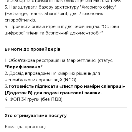
TechSoup та отриманні пільгових ліцензій Microsoft 365.
3. Налаштувати базову архітектуру "Хмарного офісу"
(Exchange, Teams, SharePoint) для 7 ключових
співробітників.
4. Провести онлайн-тренінг для керівництва: "Основи
цифрової гігієни та безпечний документообіг".
Вимоги до провайдерів
1. Обов'язкова реєстрація на Маркетплейсі (статус
"Верифіковано"
).
2. Досвід впровадження хмарних рішень для
неприбуткових організацій (NGO).
3.
Готовність підписати «Лист про наміри співпраці»
(Додаток В) для подачі грантової заявки.
4. ФОП 3-ї групи (без ПДВ).
Хто отримуватиме послугу
Команда організації