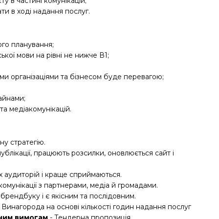
ту в частині комунікацій;
и в ході надання послуг.
ого планування;
кої мови на рівні не нижче В1;
и організаціями та бізнесом буде перевагою;
айнами;
а медіакомунікацій.
ну стратегію.
ублікації, працюють розсилки, оновлюється сайт і
их аудиторій і краще сприймаються.
омунікації з партнерами, медіа й громадами.
є брендбуку і є якісним та послідовним.
-
Винагорода на основі кількості годин надання послуг
чним вимогам
- Тендерна пропозиція