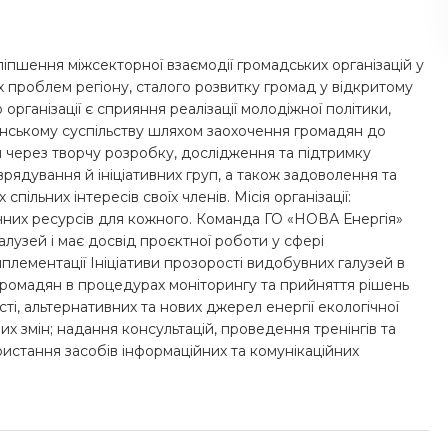
іпшення міжсекторної взаємодії громадських організацій у
их проблем регіону, сталого розвитку громад у відкритому
організації є сприяння реалізації молодіжної політики,
янському суспільству шляхом заохочення громадян до
ки через творчу розробку, дослідження та підтримку
врядування й ініціативних груп, а також задоволення та
пільних інтересів своїх членів. Місія організації:
чних ресурсів для кожного. Команда ГО «НОВА Енергія»
алузей і має досвід проєктної роботи у сфері
лементації Ініціативи прозорості видобувних галузей в
 громадян в процедурах моніторингу та прийняття рішень
і, альтернативних та нових джерел енергії екологічної
 змін; надання консультацій, проведення тренінгів та
истання засобів інформаційних та комунікаційних