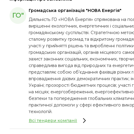
Громадська організація "НОВА Енергія"
ГО"
Діяльність ГО «НОВА Енергія» спрямована на пол
вирішенні екологічних, енергетичних і соціальн
громадянському суспільстві. Стратегічною метою 
сталому розвитку громад та відкритому громад
участі у прийнятті рішень та виробленні політи
громадських організацій, органів місцевого само
захист законних соціальних, економічних, творчих с
справедлива вигода від природних та енергети
представляє собою об’єднання фахівців різних г
впровадження дієвих демократичних практик; імп
Україні; прозорості бюджетних процесів; участі
на місцях; енергозбереження, енергоефективност
безпеки та попередження глобальних кліматичних
практичної допомоги у сфері ефективного викор
технологій.
Всі тендери компанії