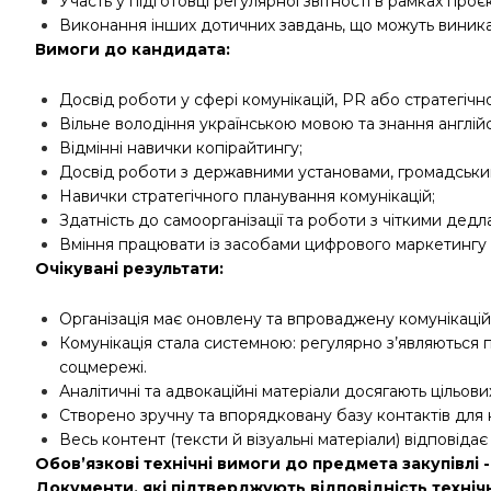
Участь у підготовці регулярної звітності в рамках проєк
Виконання інших дотичних завдань, що можуть виникат
Вимоги до кандидата:
Досвід роботи у сфері комунікацій, PR або стратегічн
Вільне володіння українською мовою та знання англійсь
Відмінні навички копірайтингу;
Досвід роботи з державними установами, громадським
Навички стратегічного планування комунікацій;
Здатність до самоорганізації та роботи з чіткими дедл
Вміння працювати із засобами цифрового маркетингу т
Очікувані результати:
Організація має оновлену та впроваджену комунікацій
Комунікація стала системною: регулярно з’являються п
соцмережі.
Аналітичні та адвокаційні матеріали досягають цільов
Створено зручну та впорядковану базу контактів для к
Весь контент (тексти й візуальні матеріали) відповіда
Обов’язкові технічні вимоги до предмета закупівлі 
Документи, які підтверджують відповідність техні