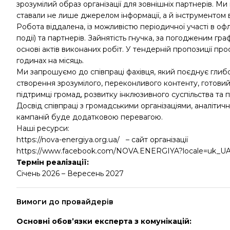
зрозумілий образ організації для зовнішніх партнерів. Ми 
ставали не лише джерелом інформації, а й інструментом 
Робота віддалена, із можливістю періодичної участі в офла
події) та партнерів. Зайнятість гнучка, за погодженим гр
основі актів виконаних робіт. У тендерній пропозиції пр
годинах на місяць.
Ми запрошуємо до співпраці фахівця, який поєднує глибо
створення зрозумілого, переконливого контенту, готовий
підтримці громад, розвитку інклюзивного суспільства та 
Досвід співпраці з громадськими організаціями, аналітичн
кампаній буде додатковою перевагою.
Наші ресурси:
https://nova-energiya.org.ua/ – сайт організації
https://www.facebook.com/NOVA.ENERGIYA?locale=uk_U
Термін реалізації:
Січень 2026 – Вересень 2027
Вимоги до провайдерів
Основні обов’язки експерта з комунікацій: