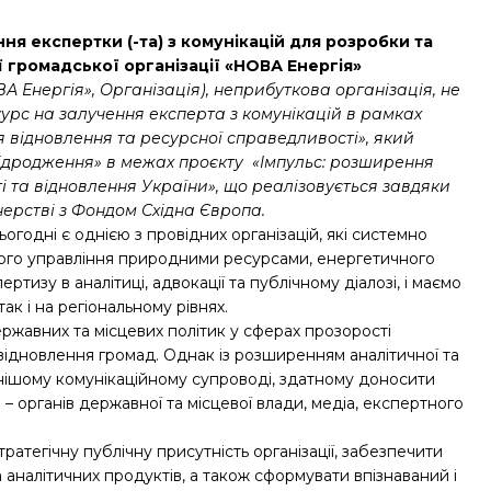
 експертки (-та) з комунікацій для розробки та
 громадської організації «НОВА Енергія»
А Енергія», Організація), неприбуткова організація, не
курс на залучення експерта з комунікацій в рамках
я відновлення та ресурсної справедливості», який
ідродження» в межах проєкту «Імпульс: розширення
і та відновлення України», що реалізовується завдяки
тнерстві з Фондом Східна Європа.
огодні є однією з провідних організацій, які системно
вого управління природними ресурсами, енергетичного
изу в аналітиці, адвокації та публічному діалозі, і маємо
ак і на регіональному рівнях.
жавних та місцевих політик у сферах прозорості
відновлення громад. Однак із розширенням аналітичної та
жнішому комунікаційному супроводі, здатному доносити
– органів державної та місцевої влади, медіа, експертного
ратегічну публічну присутність організації, забезпечити
а аналітичних продуктів, а також сформувати впізнаваний і