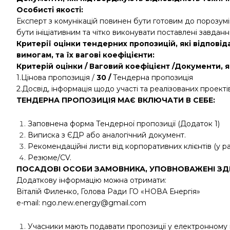
Особисті якості:
Експерт з комунікацій повинен бути готовим до порозумінн
бути ініціативним та чітко виконувати поставлені завданн
Критерії оцінки тендерних пропозицій, які відпові
вимогам, та їх вагові коефіцієнти:
Критерій оцінки / Ваговий коефіцієнт /Документи, 
1.Цінова пропозиція /
30 /
Тендерна пропозиція
2.Досвід, інформація щодо участі та реалізованих проекті
ТЕНДЕРНА ПРОПОЗИЦІЯ МАЄ ВКЛЮЧАТИ В СЕБЕ:
Заповнена форма Тендерної пропозиції (Додаток 1)
Виписка з ЄДР або аналогічний документ.
Рекомендаційні листи від корпоративних клієнтів (у раз
Резюме/CV.
ПОСАДОВІ ОСОБИ ЗАМОВНИКА, УПОВНОВАЖЕНІ ЗДІ
Додаткову інформацію можна отримати:
Віталій Филенко, Голова Ради ГО «НОВА Енергія»
е-mail: ngo.new.energy@gmail.com
Учасники мають подавати пропозиції у електронному в