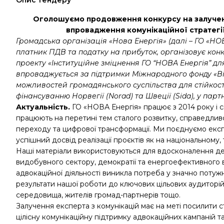
Опис тендеру
Оголошуємо продовження конкурсу на залучення
впровадження комунікаційної стратегії
Громадська організація «Нова Енергія» (далі – ГО «НОВ
платник ПДВ та податку на прибуток, організовує кон
проекту «Інституційне зміцнення ГО “НОВА Енергія” дл
впроваджується за підтримки Міжнародного фонду «В
можливостей громадянського суспільства для стійкост
фінансуванню Норвегії (Norad) та Швеції (Sida), у пар
Актуальність.
ГО «НОВА Енергія» працює з 2014 року і сь
працюють на перетині тем сталого розвитку, справедли
переходу та цифрової трансформації. Ми поєднуємо експерт
успішний досвід реалізації проєктів як на національному, т
Наші матеріали використовуються для вдосконалення дер
видобувного сектору, демократії та енергоефективного 
адвокаційної діяльності виникла потреба у значно поту
результати нашої роботи до ключових цільових аудиторій 
середовища, жителів громад-партнерів тощо.
Залучення експерта з комунікацій має на меті посилити ст
цілісну комунікаційну підтримку адвокаційних кампаній т