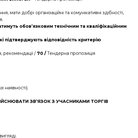
я, мати добрі організаційні та комунікативні здібності,
я.
датимуть обов’язковим технічним та кваліфікаційним
які підтверджують
відповідність критерію
в, рекомендації /
70 /
Тендерна пропозиція
і наявності).
ЙСНЮВАТИ ЗВ’ЯЗОК З УЧАСНИКАМИ ТОРГІВ
игляді.