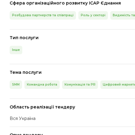
Сфера організаційного розвитку ІСАР Єднання
Розбудова партнерств та співпраці
Роль у секторі
Видимість та
Тип послуги
Інше
Тема послуги
SMM
Командна робота
Комунікація та PR
Цифровий маркет
Область реалізації тендеру
Вся Україна