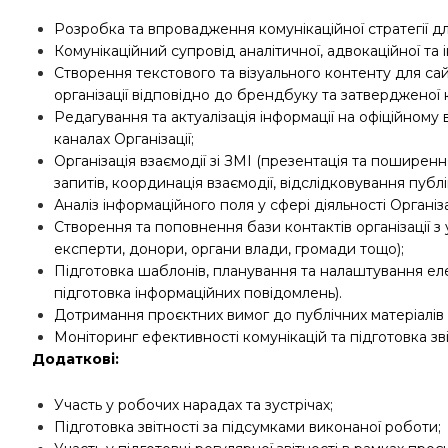
Розробка та впровадження комунікаційної стратегії д
Комунікаційний супровід аналітичної, адвокаційної та ін
Створення текстового та візуального контенту для са
організації відповідно до брендбуку та затвердженої к
Редагування та актуалізація інформації на офіційному 
каналах Організації;
Організація взаємодії зі ЗМІ (презентація та поширен
запитів, координація взаємодії, відслідковування публі
Аналіз інформаційного поля у сфері діяльності Організа
Створення та поповнення бази контактів організації з
експерти, донори, органи влади, громади тощо);
Підготовка шаблонів, планування та налаштування еле
підготовка інформаційних повідомлень).
Дотримання проєктних вимог до публічних матеріалів О
Моніторинг ефективності комунікацій та підготовка зві
Додаткові:
Участь у робочих нарадах та зустрічах;
Підготовка звітності за підсумками виконаної роботи;