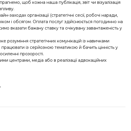
прагнемо, щоб кожна наша публікація, звіт чи візуалізація
впливу.
йн-заходах організації (стратегічні сесії, робочі наради,
афіком і обсягом. Оплата послуг здійснюється погодинно на
осимо вказати бажану ставку та очікувану завантаженість у
ке розуміння стратегічних комунікацій із навичками
 працювати із серйозною тематикою й бачить цінність у
посиленні прозорості.
ими центрами, медіа або в реалізації адвокаційних
A