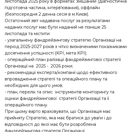
листопада 2025 року в форматах: змішаний (діагностична
підготовча частина, інтерв'ювання), оффлайн
(безпосередня 2 денна сесія в м.Києві).
Остаточний звіт надавача послуг за результатами
наданих послуг має бути наданий не пізніше 25
листопада та містити:
- узагальнену фандрейзингову стратегію Організації на
період 2025-2027 років з чітко визначеними показниками
досягнення успішності (KPI, мета KPI);
- операційний план ралізації фандрейзингової стратегії
Організації на 2025 - 2026 роки;
- рекомендації експерта/компанії щодо ефективного
впровадження стратегії та опеаційного плану та
необхідних для цього умов;
- план, перелік та опис інструментів моніторингу та
оцінки фандрейзингової стратегії Організації та її
операційного плану.
При цьому варто враховувати, що Організація має
прийняту Стратегію, яка має братися до уваги і до
відповідності до якої має бути розроблена
фандрейзингова стратегія Організації.