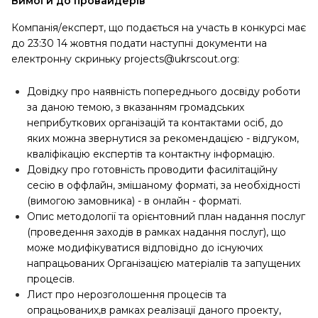
Вимоги до провайдерів
Компанія/експерт, що подається на участь в конкурсі має
до 23:30 14 жовтня подати наступні документи на
електронну скриньку projects@ukrscout.org:
Довідку про наявність попереднього досвіду роботи
за даною темою, з вказанням громадських
неприбуткових організацій та контактами осіб, до
яких можна звернутися за рекомендацією - відгуком,
кваліфікацію експертів та контактну інформацію.
Довідку про готовність проводити фасилітаційну
сесію в оффлайн, змішаному форматі, за необхідності
(вимогою замовника) - в онлайн - форматі.
Опис методології та орієнтовний план надання послуг
(проведення заходів в рамках надання послуг), що
може модифікуватися відповідно до існуючих
напрацьованих Організацією матеріалів та запущених
процесів.
Лист про нерозголошення процесів та
опрацьованих,в рамках реалізації даного проекту,