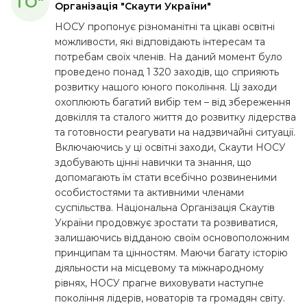
ГО"
Організація "Скаути України"
НОСУ пропонує різноманітні та цікаві освітні
можливости, які відповідають інтересам та
потребам своїх членів. На даний момент було
проведено понад 1 320 заходів, що сприяють
розвитку нашого юного покоління. Ці заходи
охоплюють багатий вибір тем – від збереження
довкілля та сталого життя до розвитку лідерства
та готовности реагувати на надзвичайні ситуації.
Включаючись у ці освітні заходи, Скаути НОСУ
здобувають цінні навички та знання, що
допомагають їм стати всебічно розвиненими
особистостями та активними членами
суспільства. Національна Організація Скаутів
України продовжує зростати та розвиватися,
залишаючись відданою своїм основоположним
принципам та цінностям. Маючи багату історію
діяльности на місцевому та міжнародному
рівнях, НОСУ прагне виховувати наступне
покоління лідерів, новаторів та громадян світу.