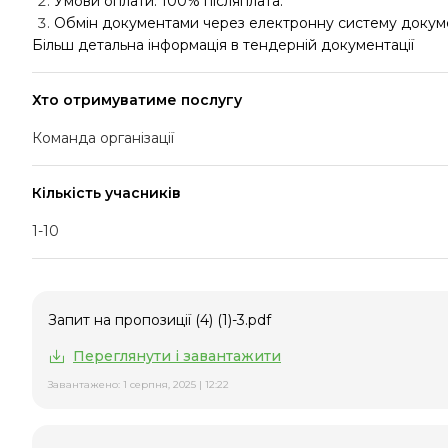
Умови оплати: 100% післяплата.
Обмін документами через електронну систему докуме
Більш детальна інформація в тендерній документації
Хто отримуватиме послугу
Команда організації
Кількість учасників
1-10
Запит на пропозиції (4) (1)-3.pdf
Переглянути і завантажити
Завантажено: 1 серпня, 2025 | 12:22