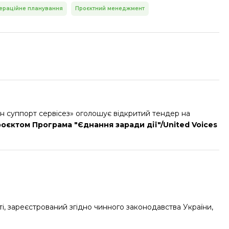
ераційне планування
Проєктний менеджмент
ен суппорт сервісез» оголошує відкритий тендер на
оєктом Програма "Єднання заради дії"/United Voices
ті, зареєстрований згідно чинного законодавства України,