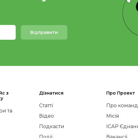
Відправити
йс з
Дізнатися
Про Проект
ку
Статті
Про команд
и та
Відео
Місія
Подкасти
ІСАР Єднан
Події
Вакансії