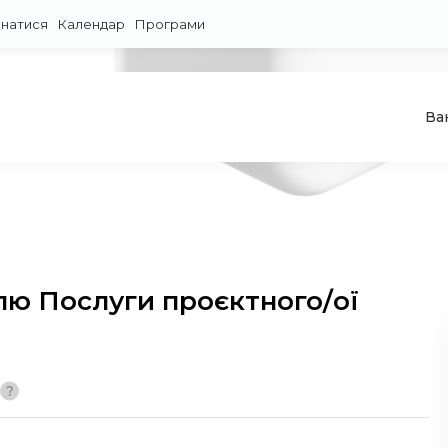
знатися
Календар
Програми
Ва
лю Послуги проєктного/ої