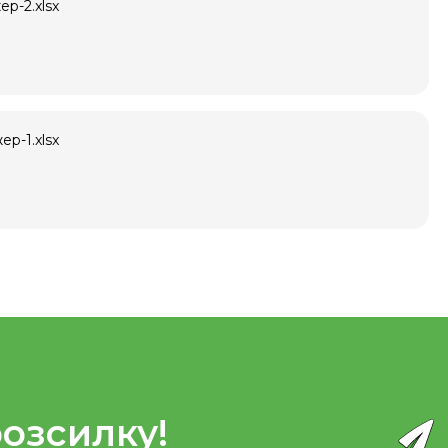
р-2.xlsx
р-1.xlsx
розсилку!