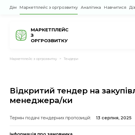
Дім
Маркетплейс з оргрозвитку
Аналітика
Навчитися
Ді
МАРКЕТПЛЕЙС
З
ОРГРОЗВИТКУ
Маркетплейс з оргрозвитку
Тендери
>
Відкритий тендер на закупів
менеджера/ки
Термін подачі тендерних пропозицій:
13 серпня, 2025
Інформація про замовника