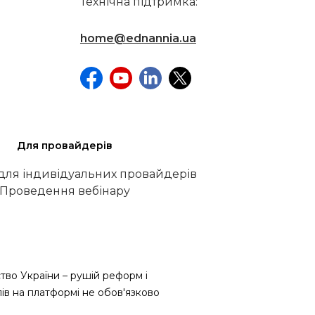
Технічна підтримка:
home@ednannia.ua
Для провайдерів
 для індивідуальних провайдерів
Проведення вебінару
тво України – рушій реформ і
лів на платформі не обов'язково