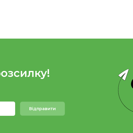
розсилку!
Відправити