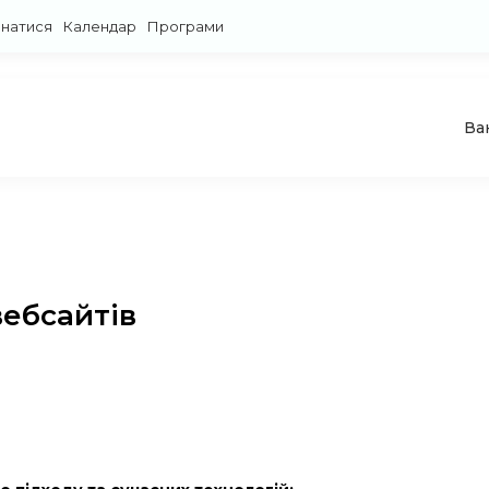
знатися
Календар
Програми
Ва
вебсайтів