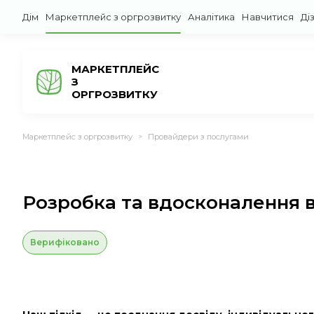
Дім
Маркетплейс з оргрозвитку
Аналітика
Навчитися
Ді
МАРКЕТПЛЕЙС
З
ОРГРОЗВИТКУ
Маркетплейс з оргрозвитку
Провайдери з послугами
>
Розробка та вдосконалення 
Верифіковано