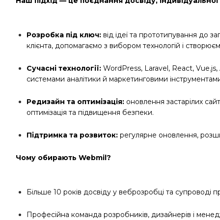
Наш підхід — це поєднання досвіду, індивідуальног
Розробка під ключ:
від ідеї та прототипування до з
клієнта, допомагаємо з вибором технологій і створюємо
Сучасні технології:
WordPress, Laravel, React, Vue.js,
системами аналітики й маркетинговими інструментами
Редизайн та оптимізація:
оновлення застарілих сайт
оптимізація та підвищення безпеки.
Підтримка та розвиток:
регулярне оновлення, розшир
Чому обирають Webmil?
Більше 10 років досвіду у веброзробці та супроводі пр
Професійна команда розробників, дизайнерів і менед