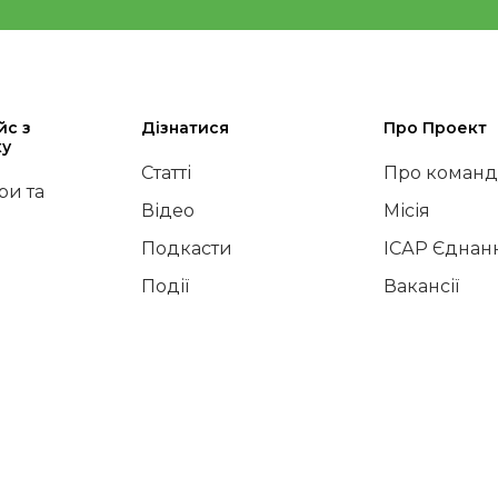
йс з
Дізнатися
Про Проект
ку
Статті
Про команд
и та
Відео
Місія
Подкасти
ІСАР Єднан
Події
Вакансії