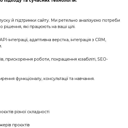
о підходу та сучасних технологій:
апуску й підтримки сайту. Ми ретельно аналізуємо потреби
 рішення, які працюють на ваші цілі.
 API-інтеграції, адаптивна верстка, інтеграція з CRM,
.
ів, прискорення роботи, покращення юзабіліті, SEO-
ення функціоналу, консультації та навчання.
оєктів різної складності
жерів проєктів