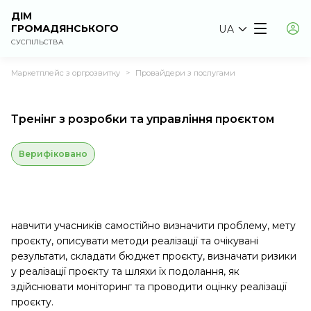
ДІМ
ГРОМАДЯНСЬКОГО
UA
СУСПІЛЬСТВА
Маркетплейс з оргрозвитку
Провайдери з послугами
>
Тренінг з розробки та управління проєктом
Верифіковано
навчити учасників самостійно визначити проблему, мету
проєкту, описувати методи реалізації та очікувані
результати, складати бюджет проєкту, визначати ризики
у реалізації проєкту та шляхи їх подолання, як
здійснювати моніторинг та проводити оцінку реалізації
проєкту.