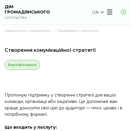
ДІМ
ГРОМАДЯНСЬКОГО
UA
СУСПІЛЬСТВА
Маркетплейс з оргрозвитку
Провайдери з послугами
>
Створення комунікаційної стратегії
Верифіковано
Пропоную підтримку у створенні стратегії для вашої
команди, організації або ініціативи. Це допоможе вам
краще доносити свої ідеї до аудиторії — чітко, цікаво і в
потрібному форматі.
Що входить у послугу: