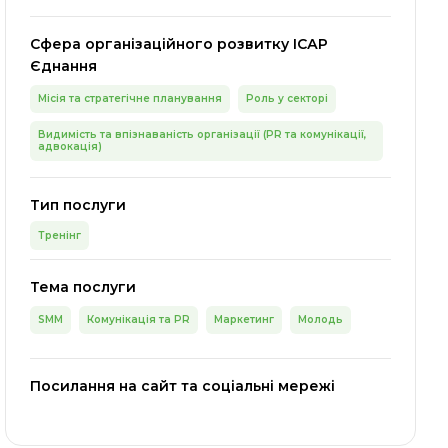
Сфера організаційного розвитку ІСАР
Єднання
Місія та стратегічне планування
Роль у секторі
Видимість та впізнаваність організації (PR та комунікації,
адвокація)
Тип послуги
Тренінг
Тема послуги
SMM
Комунікація та PR
Маркетинг
Молодь
Посилання на сайт та соціальні мережі