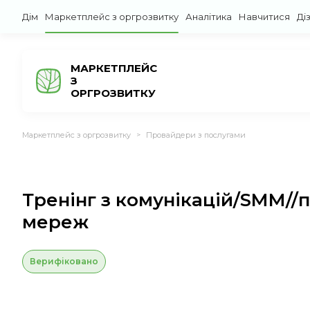
Дім
Маркетплейс з оргрозвитку
Аналітика
Навчитися
Ді
МАРКЕТПЛЕЙС
З
ОРГРОЗВИТКУ
Маркетплейс з оргрозвитку
Провайдери з послугами
>
Тренінг з комунікацій/SMM//п
мереж
Верифіковано