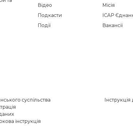
и та
Відео
Місія
Подкасти
ІСАР Єднан
Події
Вакансії
нського суспільства
Інструкція
трація
 даних
кова інструкція