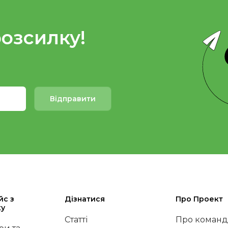
розсилку!
Відправити
йс з
Дізнатися
Про Проект
ку
Статті
Про команд