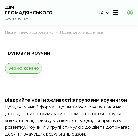
ДІМ
ГРОМАДЯНСЬКОГО
UA
СУСПІЛЬСТВА
Маркетплейс з оргрозвитку
Провайдери з послугами
>
Груповий коучинг
Верифіковано
Відкрийте нові можливості з груповим коучингом!
Це динамічний формат, де ви зможете навчатися на
досвіді інших, отримувати різноманітні точки зору та
знаходити підтримку у спільноті людей, які прагнуть
розвитку. Коучинг у групі стимулює до дій та допомагає
досягти значущих результатів разом.