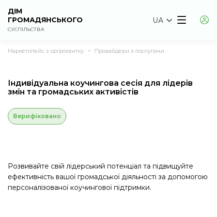
ДІМ
ГРОМАДЯНСЬКОГО
UA
СУСПІЛЬСТВА
Маркетплейс з оргрозвитку
Провайдери з послугами
>
Індивідуальна коучингова сесія для лідерів
змін та громадських активістів
Верифіковано
Розвивайте свій лідерський потенціал та підвищуйте
ефективність вашої громадської діяльності за допомогою
персоналізованої коучингової підтримки.