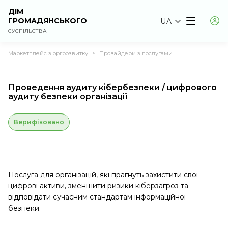
ДІМ
ГРОМАДЯНСЬКОГО
UA
СУСПІЛЬСТВА
Маркетплейс з оргрозвитку
Провайдери з послугами
>
Проведення аудиту кібербезпеки / цифрового
аудиту безпеки організації
Верифіковано
Послуга для організацій, які прагнуть захистити свої
цифрові активи, зменшити ризики кіберзагроз та
відповідати сучасним стандартам інформаційної
безпеки.